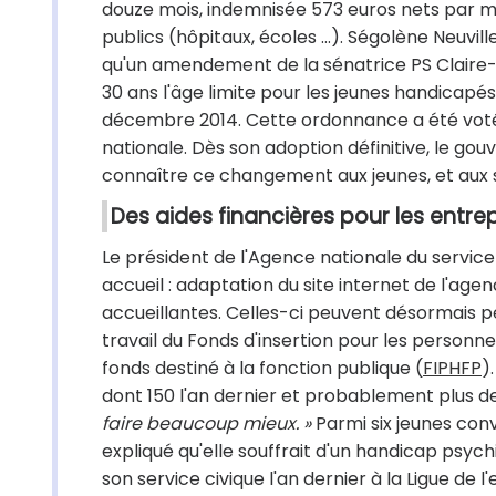
douze mois, indemnisée 573 euros nets par moi
publics (hôpitaux, écoles ...). Ségolène Neuvi
qu'un amendement de la sénatrice PS Claire-L
30 ans l'âge limite pour les jeunes handica
décembre 2014. Cette ordonnance a été votée
nationale. Dès son adoption définitive, le g
connaître ce changement aux jeunes, et aux st
Des aides financières pour les entrep
Le président de l'Agence nationale du service 
accueil : adaptation du site internet de l'age
accueillantes. Celles-ci peuvent désormais 
travail du Fonds d'insertion pour les person
fonds destiné à la fonction publique (
FIPHFP
)
dont 150 l'an dernier et probablement plus d
faire beaucoup mieux. »
Parmi six jeunes conv
expliqué qu'elle souffrait d'un handicap psych
son service civique l'an dernier à la Ligue de 