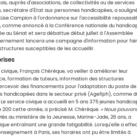
s, auprès d'associations, de collectivités ou de services
lle, secrétaire d'État aux personnes handicapées, a soulign
ise Campion à l'ordonnance sur l'accessibilité repoussai
pés, comme annoncé à la Conférence nationale du handica
 au Sénat et sera débattue début juillet à l'Assemblée
ouvernement lancera une campagne d'information pour fai
ructures susceptibles de les accueillir.
rises
civique, François Chérèque, va veiller à améliorer leur
nce, formation de tuteurs, information des structures
percevoir des financements pour l'adaptation du poste de
nes handicapées dans le secteur privé (Agefiph), comme d
. Le service civique a accueilli en 5 ans 375 jeunes handica
e 200 cette année, a précisé M. Chérèque.
« Nous pouvon
iés au ministère de la Jeunesse, Marine-Jade, 26 ans, a
ique entraînant une grande fatigabilité. Lorsqu'elle a effe
l'enseignement à Paris, ses horaires ont pu être limités à