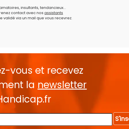
amatoires, insultants, tendancieux...
prenez contact avec nos
assistants
e validé via un mail que vous recevrez.
ez-vous et recevez
ement la
newsletter
Handicap.fr
S'ins