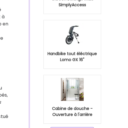
SimplyAccess
é
t à
p en
re
Handbike tout éléctrique
Lomo GX 16"
u
pés,
s
Cabine de douche -
Ouverture à l'arrière
ctué