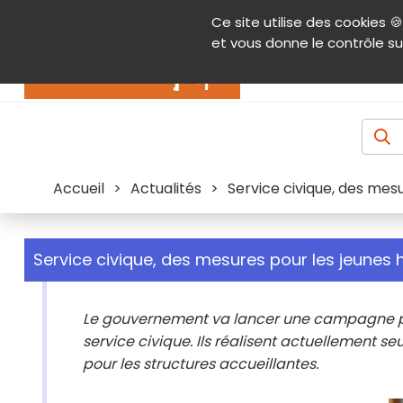
Panneau de gestion des cookies
Ce site utilise des cookies 🍪
Contenu
Aide et accessibilité
Menu pr
et vous donne le contrôle su
Actualités
Accueil
>
Actualités
>
Service civique, des mes
Service civique, des mesures pour les jeunes 
Le gouvernement va lancer une campagne pou
service civique. Ils réalisent actuellement s
pour les structures accueillantes.