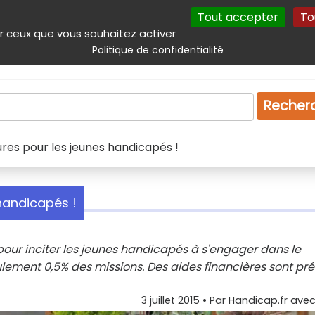
Tout accepter
To
incipal
Navigation complémentaire
Autres services
Plan du site
r ceux que vous souhaitez activer
Politique de confidentialité
Produits & services
Emploi
Droit
Tourism
Recher
ures pour les jeunes handicapés !
handicapés !
r inciter les jeunes handicapés à s'engager dans le
eulement 0,5% des missions. Des aides financières sont pr
3 juillet 2015
• Par
Handicap.fr avec 