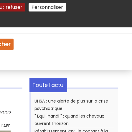
ut refuser
Personnaliser
Gestion des cookies
e
Vidéo
Dossiers
cher
Toute l'actu.
UHSA : une alerte de plus sur la crise
psychiatrique
évues
" Équi-handi " : quand les chevaux
ouvrent l'horizon
l'AFP
Rétablissement Psy : le contact à la