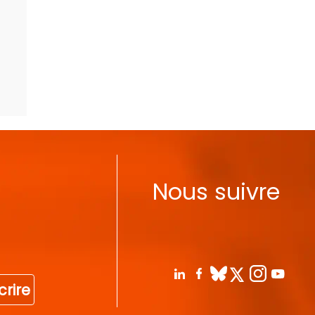
Nous suivre
crire