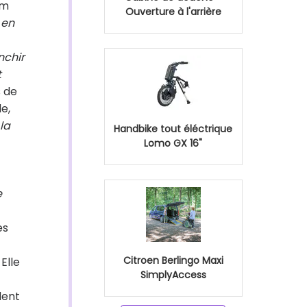
cm
Ouverture à l'arrière
 en
nchir
t
 de
e,
la
Handbike tout éléctrique
Lomo GX 16"
e
es
Citroen Berlingo Maxi
Elle
SimplyAccess
dent