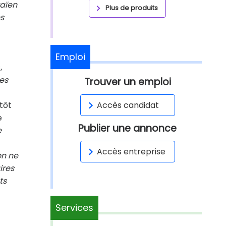
kaïen
Plus de produits
ès
Emploi
,
es
Trouver un emploi
utôt
Accès candidat
e
Publier une annonce
e
Accès entreprise
on ne
ires
ts
Services