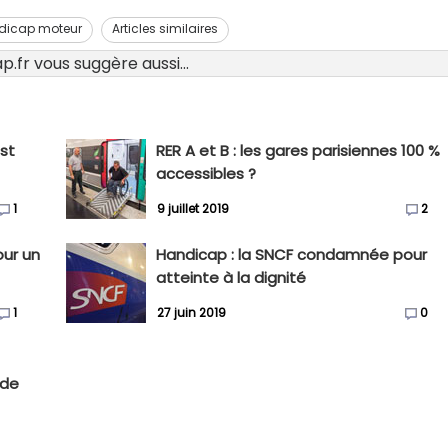
dicap moteur
Articles similaires
.fr vous suggère aussi...
est
RER A et B : les gares parisiennes 100 %
accessibles ?
1
9 juillet 2019
2
our un
Handicap : la SNCF condamnée pour
atteinte à la dignité
1
27 juin 2019
0
 de