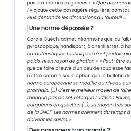
pas aux mêmes exigences ». «
Que des normes 
! »,
ajoute cette passagère régulière, constat qu
Plus demande les dimensions du fauteuil »
.
Une norme dépassée ?
Carole Guéchi admet néanmoins que, du fait d
gyroscopique, handisport, à chenillettes, à hau
caractéristiques techniques n'ont parfois plus
poids, ni en rayon de giration ». « Peut-être 
que de faire preuve d'un peu de souplesse fa
n'offre comme seule option que le bulletin de 
norme européenne se modifie au niveau euro
prochain. (…) C'est le meilleur moyen de faire
manque pas de sel, rétorque Ludivine Poivre,
européens en question (…), un moyen très spé
de la SNCF. Les normes prennent du temps à 
doivent les suivre.
»
Des passagers trop grands ?