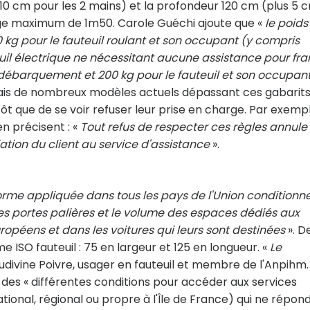
10 cm pour les 2 mains) et la profondeur 120 cm (plus 5 
ge maximum de 1m50. Carole Guéchi ajoute que «
le poids
 kg pour le fauteuil roulant et son occupant (y compris
il électrique ne nécessitant aucune assistance pour fra
 débarquement et 200 kg pour le fauteuil et son occupan
is de nombreux modèles actuels dépassant ces gabarits
utôt que de se voir refuser leur prise en charge. Par exempl
en précisent : «
Tout refus de respecter ces règles annule 
iation du client au service d'assistance
».
orme appliquée dans tous les pays de l'Union conditionn
des portes palières et le volume des espaces dédiés aux
uropéens et dans les voitures qui leurs sont destinées
». D
 ISO fauteuil : 75 en largeur et 125 en longueur. «
Le
Ludivine Poivre, usager en fauteuil et membre de l'Anpihm. 
des « différentes conditions pour accéder aux services
ational, régional ou propre à l'Île de France) qui ne répon