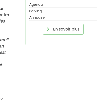
Agenda
ur
Parking
er 1m
Annuaire
les
En savoir plus
teuil
en
est
t
co,