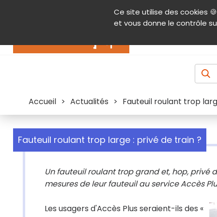
Panneau de gestion des cookies
Ce site utilise des cookies 🍪
Contenu
Aide et accessibilité
Menu pr
et vous donne le contrôle su
Actualités
Accueil
>
Actualités
>
Fauteuil roulant trop larg
Fauteuil roulant trop large : privé de train ?
Un fauteuil roulant trop grand et, hop, privé
mesures de leur fauteuil au service Accès Pl
Les usagers d'Accès Plus seraient-ils des «