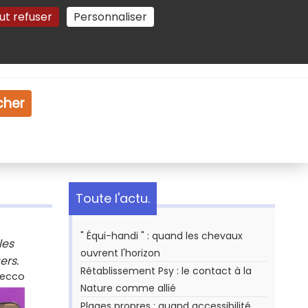
ut refuser
Personnaliser
Gestion des cookies
e
Vidéo
Dossiers
cher
Toute l'actu.
" Équi-handi " : quand les chevaux
les
ouvrent l'horizon
ers.
Rétablissement Psy : le contact à la
Secco
Nature comme allié
Plages propres : quand accessibilité