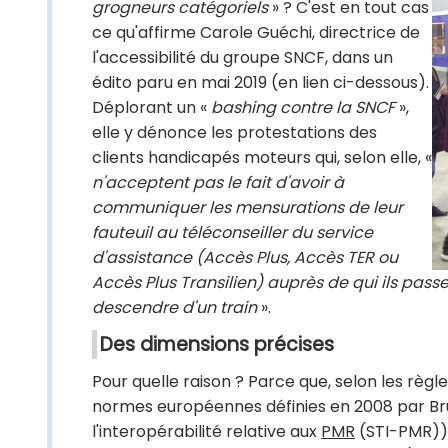
grogneurs catégoriels
» ? C'est en tout cas
ce qu'affirme Carole Guéchi, directrice de
l'accessibilité du groupe SNCF, dans un
édito paru en mai 2019 (en lien ci-dessous).
Déplorant un «
bashing contre la SNCF
»,
elle y dénonce les protestations des
clients handicapés moteurs qui, selon elle, «
n'acceptent pas le fait d'avoir à
communiquer les mensurations de leur
fauteuil au téléconseiller du service
d'assistance (Accès Plus, Accès TER ou
Accès Plus Transilien) auprès de qui ils pa
descendre d'un train
».
Des dimensions précises
Pour quelle raison ? Parce que, selon les règ
normes européennes définies en 2008 par Bru
l'interopérabilité relative aux
PMR
(STI-PMR)), 