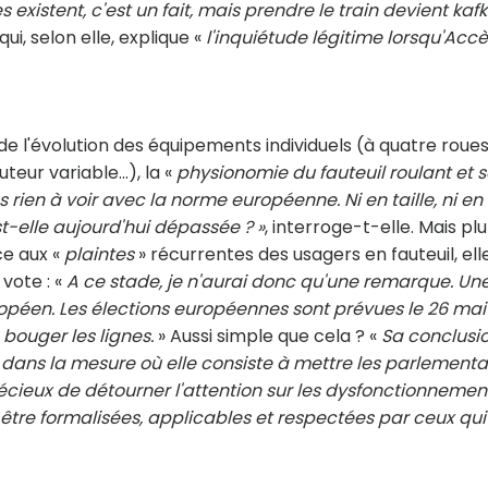
existent, c'est un fait, mais prendre le train devient kaf
i, selon elle, explique «
l'inquiétude légitime lorsqu'Acc
e l'évolution des équipements individuels (à quatre roues
teur variable…), la «
physionomie du fauteuil roulant et s
 rien à voir avec la norme européenne. Ni en taille, ni en
est-elle aujourd'hui dépassée ? »
, interroge-t-elle. Mais pl
ce aux «
plaintes
» récurrentes des usagers en fauteuil, ell
vote : «
A ce stade, je n'aurai donc qu'une remarque. Un
péen. Les élections européennes sont prévues le 26 mai
 bouger les lignes.
» Aussi simple que cela ? «
Sa conclusi
 dans la mesure où elle consiste à mettre les parlementa
cieux de détourner l'attention sur les dysfonctionnemen
être formalisées, applicables et respectées par ceux qui