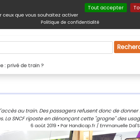
Tout accepter
To
incipal
Navigation complémentaire
Autres services
Plan du site
r ceux que vous souhaitez activer
Politique de confidentialité
Produits & services
Emploi
Droit
Tourism
Recher
e : privé de train ?
 d'accès au train. Des passagers refusent donc de donner 
us. La SNCF riposte en dénonçant cette "grogne" des usag
6 août 2019
• Par
Handicap.fr / Emmanuelle Dal'