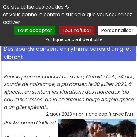
Panneau de gestion des cookies
Ce site utilise des cookies 🍪
et vous donne le contrôle sur ceux que vous souhaitez
activer
Tout accepter
Tout refuser
Personnaliser
Rechercher
Politique de confidentialité
Des sourds dansent en rythme parés d'un gilet
vibrant
Pour le premier concert de sa vie, Camille Coti, 74 ans,
sourde de naissance, a pu danser, le 30 juillet 2023, à
Ajaccio, en sentant les vibrations des morceaux "du
cou aux cuisses" de la chanteuse belge Angèle grâce
à un gilet spécial...
2 août 2023
• Par
Handicap.fr avec l'AFP
Par Maureen Cofflard