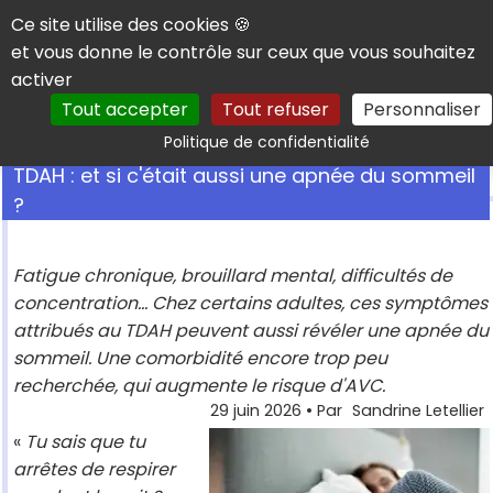
Panneau de gestion des cookies
Ce site utilise des cookies 🍪
et vous donne le contrôle sur ceux que vous souhaitez
activer
Tout accepter
Tout refuser
Personnaliser
Rechercher
Politique de confidentialité
TDAH : et si c'était aussi une apnée du sommeil
?
Fatigue chronique, brouillard mental, difficultés de
concentration... Chez certains adultes, ces symptômes
attribués au TDAH peuvent aussi révéler une apnée du
sommeil. Une comorbidité encore trop peu
recherchée, qui augmente le risque d'AVC.
29 juin 2026
• Par
Sandrine Letellier
«
Tu sais que tu
arrêtes de respirer