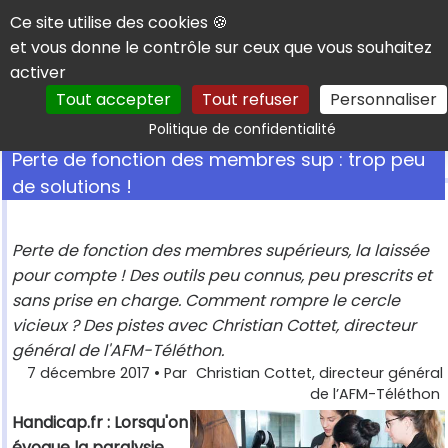
Panneau de gestion des cookies
Ce site utilise des cookies 🍪
et vous donne le contrôle sur ceux que vous souhaitez
activer
Tout accepter
Tout refuser
Personnaliser
Rechercher
Politique de confidentialité
Perte de fonction des membres sup : trop peu
de solutions !
Perte de fonction des membres supérieurs, la laissée
pour compte ! Des outils peu connus, peu prescrits et
sans prise en charge. Comment rompre le cercle
vicieux ? Des pistes avec Christian Cottet, directeur
général de l'AFM-Téléthon.
7 décembre 2017
• Par
Christian Cottet, directeur général
de l’AFM-Téléthon
Handicap.fr : Lorsqu'on
évoque la paralysie,