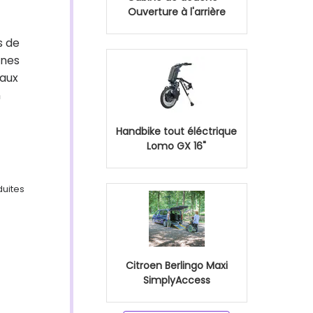
Ouverture à l'arrière
s de
nnes
 aux
n
Handbike tout éléctrique
Lomo GX 16"
duites
Citroen Berlingo Maxi
SimplyAccess