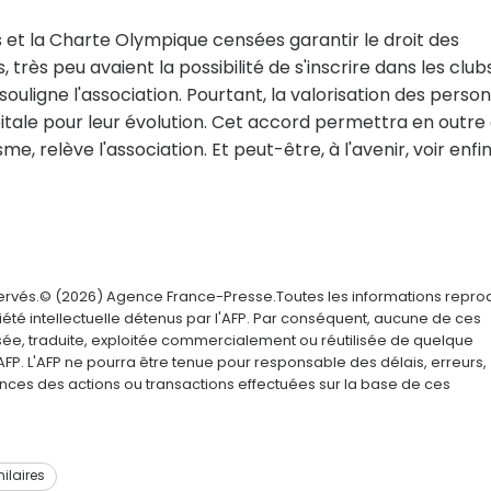
es et la Charte Olympique censées garantir le droit des
 très peu avaient la possibilité de s'inscrire dans les club
ouligne l'association. Pourtant, la valorisation des perso
itale pour leur évolution. Cet accord permettra en outre
e, relève l'association. Et peut-être, à l'avenir, voir enfi
servés.© (2026) Agence France-Presse.Toutes les informations repro
été intellectuelle détenus par l'AFP. Par conséquent, aucune de ces
usée, traduite, exploitée commercialement ou réutilisée de quelque
AFP. L'AFP ne pourra être tenue pour responsable des délais, erreurs,
nces des actions ou transactions effectuées sur la base de ces
milaires