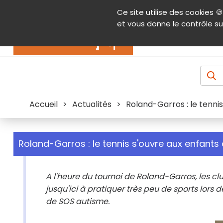
Panneau de gestion des cookies
Ce site utilise des cookies 🍪
Contenu
Aide et accessibilité
Menu pr
et vous donne le contrôle su
Actualités
Accueil
>
Actualités
>
Roland-Garros : le tennis
Roland-Garros : le tennis s'ouvre aux enfants 
A l'heure du tournoi de Roland-Garros, les cl
jusqu'ici à pratiquer très peu de sports lor
de SOS autisme.