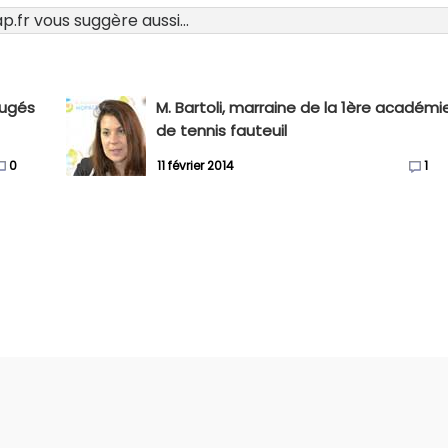
.fr vous suggère aussi...
jugés
M. Bartoli, marraine de la 1ère académi
de tennis fauteuil
0
11 février 2014
1