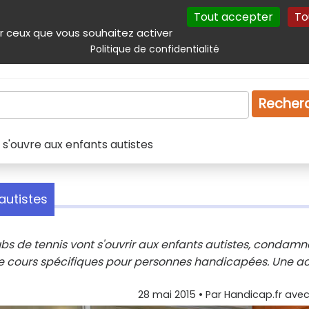
Tout accepter
To
incipal
Navigation complémentaire
Autres services
Plan du site
r ceux que vous souhaitez activer
Politique de confidentialité
Produits & services
Emploi
Droit
Tourism
Recher
 s'ouvre aux enfants autistes
autistes
ubs de tennis vont s'ouvrir aux enfants autistes, condamn
s de cours spécifiques pour personnes handicapées. Une a
28 mai 2015
• Par
Handicap.fr avec 