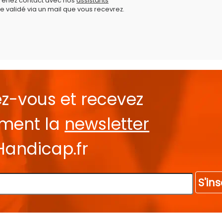
prenez contact avec nos
assistants
e validé via un mail que vous recevrez.
ez-vous et recevez
ement la
newsletter
Handicap.fr
S'ins