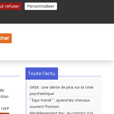
ut refuser
Personnaliser
Gestion des cookies
e
Vidéo
Dossiers
cher
Toute l'actu.
UHSA : une alerte de plus sur la crise
és
psychiatrique
ction
" Équi-handi " : quand les chevaux
ouvrent l'horizon
l'AFP
Rétablissement Psy : le contact à la