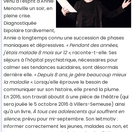
venu à l'esprit d'Annie
Menonville un soir, en
pleine crise.
Diagnostiquée
bipolaire tardivement,
Annie a longtemps connu une succession de phases
maniaques et dépressives.
« Pendant des années,
j'étais malade 8 mois sur 12 »
, raconte-t-elle. Ses
séjours à l'hôpital psychiatrique, nécessaires pour
calmer ses tendances suicidaires, sont désormais
derrière elle.
« Depuis 8 ans, je gère beaucoup mieux
la maladie »
. Lorsqu'elle éprouve le besoin de
communiquer sur son histoire, elle prend la plume.
En 2016, son travail aboutit à une pièce de théâtre (qui
sera jouée le 5 octobre 2016 à Villers-Semeuse) ainsi
qu'à un livre,
À tous ces adolescents qui souffrent en
silence
, prévu pour mi-septembre. Son leitmotiv :
informer correctement les jeunes, malades ou non, et