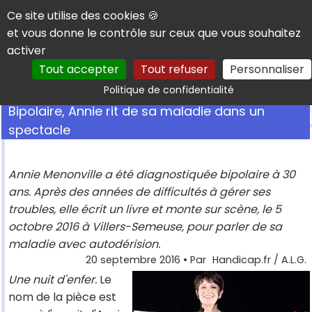
Panneau de gestion des cookies
Ce site utilise des cookies 🍪
et vous donne le contrôle sur ceux que vous souhaitez
activer
Tout accepter
Tout refuser
Personnaliser
Rechercher
Politique de confidentialité
Bipolaire, Annie rit de sa maladie dans un
spectacle
Annie Menonville a été diagnostiquée bipolaire à 30
ans. Après des années de difficultés à gérer ses
troubles, elle écrit un livre et monte sur scène, le 5
octobre 2016 à Villers-Semeuse, pour parler de sa
maladie avec autodérision.
20 septembre 2016
• Par
Handicap.fr / A.L.G.
Une nuit d'enfer.
Le
nom de la pièce est