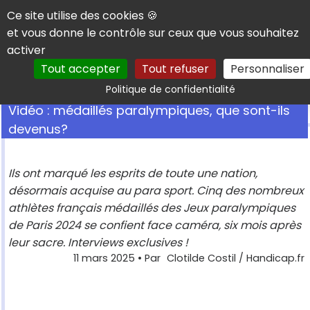
Panneau de gestion des cookies
Ce site utilise des cookies 🍪
et vous donne le contrôle sur ceux que vous souhaitez
activer
Tout accepter
Tout refuser
Personnaliser
Rechercher
Politique de confidentialité
Vidéo : médaillés paralympiques, que sont-ils
devenus?
Ils ont marqué les esprits de toute une nation,
désormais acquise au para sport. Cinq des nombreux
athlètes français médaillés des Jeux paralympiques
de Paris 2024 se confient face caméra, six mois après
leur sacre. Interviews exclusives !
11 mars 2025
• Par
Clotilde Costil / Handicap.fr