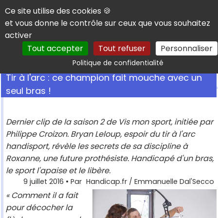
Panneau de gestion des cookies
Ce site utilise des cookies 🍪
et vous donne le contrôle sur ceux que vous souhaitez
activer
Tout accepter
Tout refuser
Personnaliser
Rechercher
Politique de confidentialité
Tir à l'arc : ce champion fait mouche avec un
seul bras !
Dernier clip de la saison 2 de Vis mon sport, initiée par
Philippe Croizon. Bryan Leloup, espoir du tir à l'arc
handisport, révèle les secrets de sa discipline à
Roxanne, une future prothésiste. Handicapé d'un bras,
le sport l'apaise et le libère.
9 juillet 2016
• Par
Handicap.fr / Emmanuelle Dal'Secco
« Comment il a fait
pour décocher la