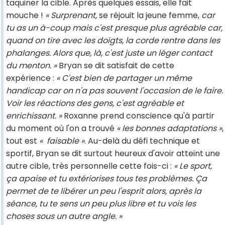
taquiner la cible. Après quelques essais, elle fait
mouche !
« Surprenant,
se réjouit la jeune femme,
car
tu as un à-coup mais c'est presque plus agréable car,
quand on tire avec les doigts, la corde rentre dans les
phalanges. Alors que, là, c'est juste un léger contact
du menton. »
Bryan se dit satisfait de cette
expérience :
« C'est bien de partager un même
handicap car on n'a pas souvent l'occasion de le faire.
Voir les réactions des gens, c'est agréable et
enrichissant. »
Roxanne prend conscience qu'à partir
du moment où l'on a trouvé
« les bonnes adaptations »
,
tout est
« faisable »
. Au-delà du défi technique et
sportif, Bryan se dit surtout heureux d'avoir atteint une
autre cible, très personnelle cette fois-ci :
« Le sport,
ça apaise et tu extériorises tous tes problèmes. Ça
permet de te libérer un peu l'esprit alors, après la
séance, tu te sens un peu plus libre et tu vois les
choses sous un autre angle. »