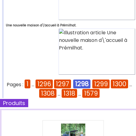
Une nouvelle maison d\'accueil à Prémilhat.
1
1296
1297
1298
1299
1300
Pages :
...
...
1308
1318
1579
...
...
Produits