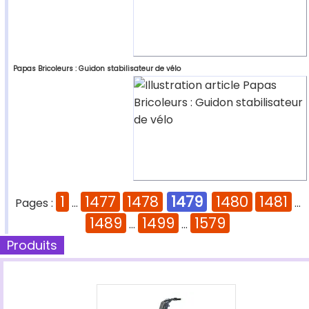
Papas Bricoleurs : Guidon stabilisateur de vélo
1
1477
1478
1479
1480
1481
Pages :
...
...
1489
1499
1579
...
...
Produits