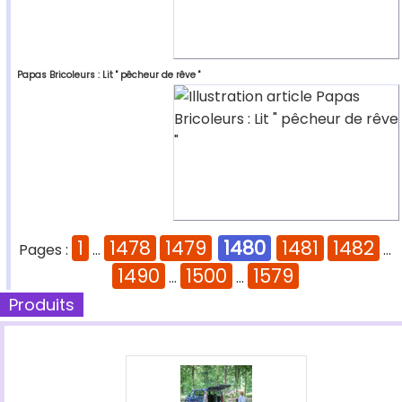
Papas Bricoleurs : Lit " pêcheur de rêve "
1
1478
1479
1480
1481
1482
Pages :
...
...
1490
1500
1579
...
...
Produits