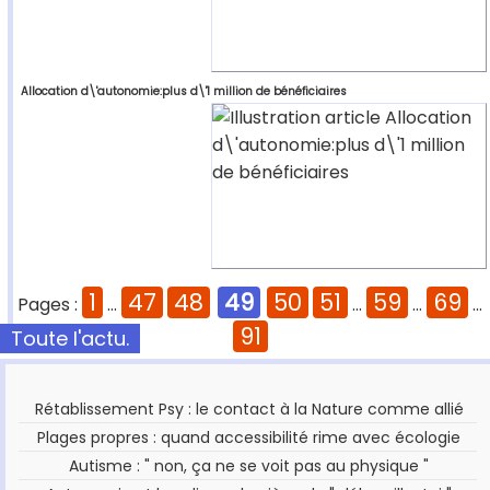
Allocation d\'autonomie:plus d\'1 million de bénéficiaires
1
47
48
49
50
51
59
69
Pages :
...
...
...
...
91
Toute l'actu.
Rétablissement Psy : le contact à la Nature comme allié
Plages propres : quand accessibilité rime avec écologie
Autisme : " non, ça ne se voit pas au physique "