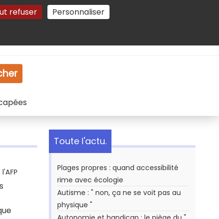
ut refuser
Personnaliser
Gestion des cookies
e
Vidéo
Dossiers
cher
icapées
Toute l'actu.
Plages propres : quand accessibilité
l'AFP
rime avec écologie
s
Autisme : " non, ça ne se voit pas au
physique "
que
Autonomie et handicap : le piège du "