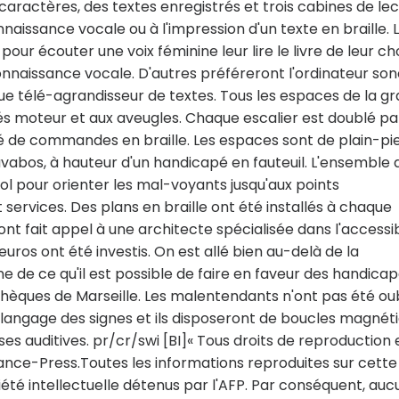
aractères, des textes enregistrés et trois cabines de le
aissance vocale ou à l'impression d'un texte en braille. 
our écouter une voix féminine leur lire le livre de leur ch
naissance vocale. D'autres préféreront l'ordinateur so
ique télé-agrandisseur de textes. Tous les espaces de la g
s moteur et aux aveugles. Chaque escalier est doublé pa
 de commandes en braille. Les espaces sont de plain-pi
t lavabos, à hauteur d'un handicapé en fauteuil. L'ensemble 
l pour orienter les mal-voyants jusqu'aux points
services. Des plans en braille ont été installés à chaque
nt fait appel à une architecte spécialisée dans l'accessib
uros ont été investis. On est allé bien au-delà de la
ne de ce qu'il est possible de faire en faveur des handicap
othèques de Marseille. Les malentendants n'ont pas été oub
langage des signes et ils disposeront de boucles magnét
es auditives. pr/cr/swi [BI]« Tous droits de reproduction 
nce-Press.Toutes les informations reproduites sur cette
été intellectuelle détenus par l'AFP. Par conséquent, au