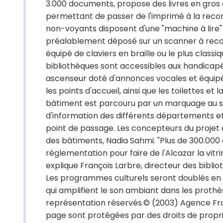
3.000 documents, propose des livres en gros c
permettant de passer de l'imprimé à la reconn
non-voyants disposent d'une "machine à lire" p
préalablement déposé sur un scanner à recon
équipé de claviers en braille ou le plus class
bibliothèques sont accessibles aux handicapé
ascenseur doté d'annonces vocales et équipé
les points d'accueil, ainsi que les toilettes e
bâtiment est parcouru par un marquage au so
d'information des différents départements et 
point de passage. Les concepteurs du projet o
des bâtiments, Nadia Sahmi. "Plus de 300.000 e
réglementation pour faire de l'Alcazar la vitri
explique François Larbre, directeur des bibli
Les programmes culturels seront doublés en 
qui amplifient le son ambiant dans les prothès
représentation réservés.© (2003) Agence Fra
page sont protégées par des droits de propri