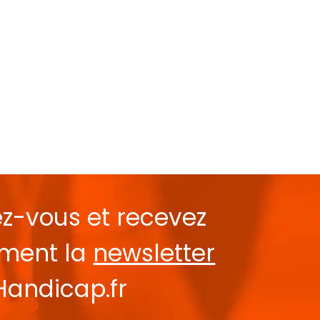
ez-vous et recevez
ement la
newsletter
Handicap.fr