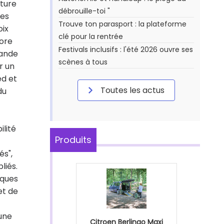
cture
débrouille-toi "
Les
Trouve ton parasport : la plateforme
oix
clé pour la rentrée
nore
Festivals inclusifs : l'été 2026 ouvre ses
rande
scènes à tous
r un
ed et
Toutes les actus
du
ilité
Produits
és",
liés.
iques
et de
cune
Citroen Berlingo Maxi