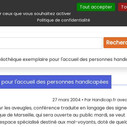
Tout accepter
To
incipal
Navigation complémentaire
Autres services
Plan du site
r ceux que vous souhaitez activer
Politique de confidentialité
Produits & services
Emploi
Droit
Tourism
Recher
bliothèque exemplaire pour l'accueil des personnes hand
e pour l'accueil des personnes handicapées
27 mars 2004
• Par
Handicap.fr avec 
ur les aveugles, conférence traduite en langage des signe
ue de Marseille, qui sera ouverte au public mardi, se veut
 espace spécialisé destiné aux mal-voyants, doté de quel