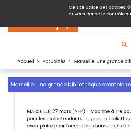
Panneau de gestion des cookies
Ce site utilise des cookies 🍪
Contenu
Aide et accessibilité
Menu pr
et vous donne le contrôle su
Actualités
Accueil
>
Actualités
>
Marseille: Une grande bi
Marseille: Une grande bibliothèque exemplair
MARSEILLE, 27 mars (AFP) - Machine à lire po
pour les malentendants : la grande bibliothèq
exemplaire pour l'accueil des handicapés Un