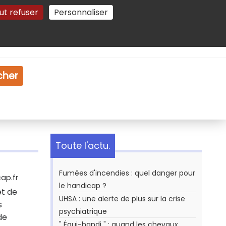
ut refuser
Personnaliser
Gestion des cookies
e
Vidéo
Dossiers
cher
Toute l'actu.
Fumées d'incendies : quel danger pour
ap.fr
le handicap ?
et de
UHSA : une alerte de plus sur la crise
s
psychiatrique
de
" Équi-handi " : quand les chevaux