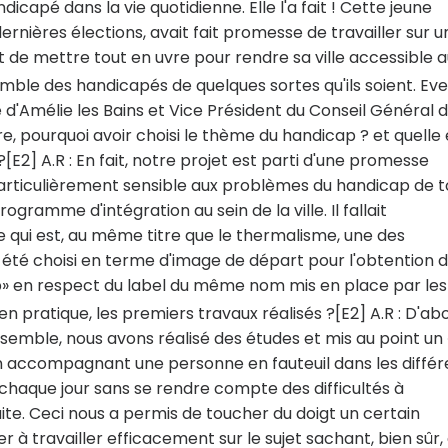
dicapé dans la vie quotidienne. Elle l'a fait ! Cette jeune
rnières élections, avait fait promesse de travailler sur u
et de mettre tout en uvre pour rendre sa ville accessible 
ble des handicapés de quelques sortes qu'ils soient. Ev
d'Amélie les Bains et Vice Président du Conseil Général 
re, pourquoi avoir choisi le thème du handicap ? et quelle 
[E2] A.R : En fait, notre projet est parti d'une promesse
particulièrement sensible aux problèmes du handicap de t
gramme d'intégration au sein de la ville. Il fallait
qui est, au même titre que le thermalisme, une des
 été choisi en terme d'image de départ pour l'obtention 
cap» en respect du label du même nom mis en place par les
 en pratique, les premiers travaux réalisés ?[E2] A.R : D'ab
nsemble, nous avons réalisé des études et mis au point un 
en accompagnant une personne en fauteuil dans les différ
d chaque jour sans se rendre compte des difficultés à
te. Ceci nous a permis de toucher du doigt un certain
 travailler efficacement sur le sujet sachant, bien sûr,