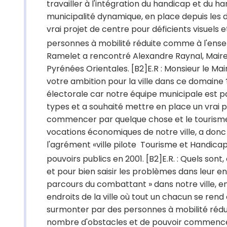
travailler à l'intégration du handicap et du han
municipalité dynamique, en place depuis les de
vrai projet de centre pour déficients visuels 
personnes à mobilité réduite comme à l'ensem
Ramelet a rencontré Alexandre Raynal, Maire 
Pyrénées Orientales. [B2]E.R : Monsieur le Mai
votre ambition pour la ville dans ce domaine ?
électorale car notre équipe municipale est 
types et a souhaité mettre en place un vrai pro
commencer par quelque chose et le tourisme 
vocations économiques de notre ville, a donc
l'agrément «ville pilote  Tourisme et Handi
pouvoirs publics en 2001. [B2]E.R. : Quels sont,
et pour bien saisir les problèmes dans leur e
parcours du combattant » dans notre ville, 
endroits de la ville où tout un chacun se ren
surmonter par des personnes à mobilité rédui
nombre d'obstacles et de pouvoir commencer à