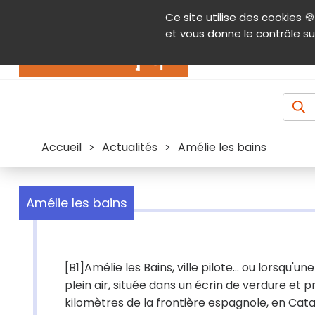
Panneau de gestion des cookies
Ce site utilise des cookies 🍪
Contenu
Aide et accessibilité
Menu pr
et vous donne le contrôle su
Actualités
Accueil
>
Actualités
>
Amélie les bains
Amélie les bains
[B1]Amélie les Bains, ville pilote... ou lorsqu'
plein air, située dans un écrin de verdure et 
kilomètres de la frontière espagnole, en Catalo