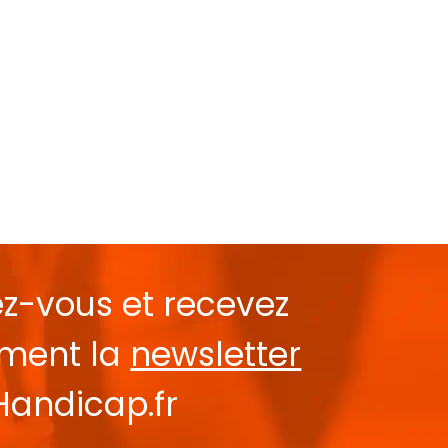
ez-vous et recevez
ement la
newsletter
Handicap.fr