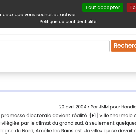
Tout accepter
To
incipal
Navigation complémentaire
Autres services
Plan du site
r ceux que vous souhaitez activer
Politique de confidentialité
Produits & services
Emploi
Droit
Tourism
Recher
20 avril 2004
• Par
JMM pour Handic
une promesse électorale devient réalité ![E1] Ville thermale 
privilégiée par le climat du grand sud, à seulement quelque
gne du Nord, Amélie les Bains est «la ville» qui se devait 