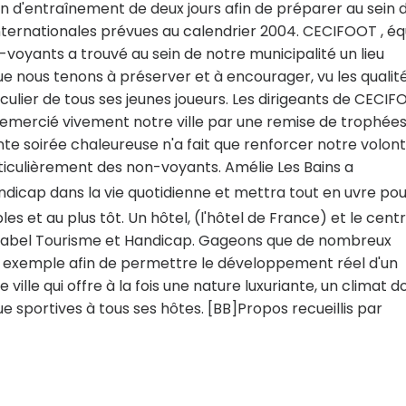
n d'entraînement de deux jours afin de préparer au sein 
internationales prévues au calendrier 2004. CECIFOOT , é
voyants a trouvé au sein de notre municipalité un lieu
ue nous tenons à préserver et à encourager, vu les qualit
ticulier de tous ses jeunes joueurs. Les dirigeants de CECI
 remercié vivement notre ville par une remise de trophées
te soirée chaleureuse n'a fait que renforcer notre volon
rticulièrement des non-voyants. Amélie Les Bains a
andicap dans la vie quotidienne et mettra tout en uvre pou
es et au plus tôt. Un hôtel, (l'hôtel de France) et le cent
e label Tourisme et Handicap. Gageons que de nombreux
r exemple afin de permettre le développement réel d'un
ille qui offre à la fois une nature luxuriante, un climat d
ue sportives à tous ses hôtes. [BB]Propos recueillis par