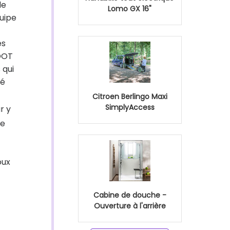
de
Lomo GX 16"
quipe
és
FOOT
 qui
té
Citroen Berlingo Maxi
SimplyAccess
r y
re
oux
Cabine de douche -
Ouverture à l'arrière