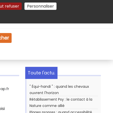
ut refuser
Personnaliser
Gestion des cookies
e
Vidéo
Dossiers
cher
Toute l'actu.
" Équi-handi " : quand les chevaux
ap.fr
ouvrent l'horizon
Rétablissement Psy : le contact à la
Nature comme allié
isi
Plages propres : quand accessibilité