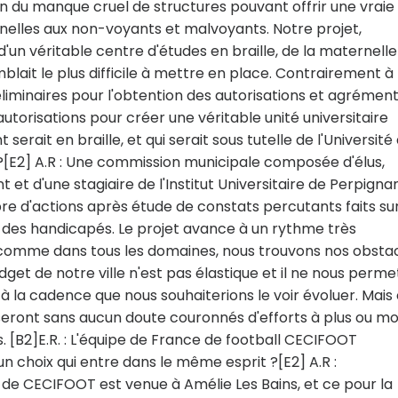
son du manque cruel de structures pouvant offrir une vraie
nnelles aux non-voyants et malvoyants. Notre projet,
 d'un véritable centre d'études en braille, de la maternelle
emblait le plus difficile à mettre en place. Contrairement à
éliminaires pour l'obtention des autorisations et agrémen
autorisations pour créer une véritable unité universitaire
erait en braille, et qui serait sous tutelle de l'Université
t ?[E2] A.R : Une commission municipale composée d'élus,
 et d'une stagiaire de l'Institut Universitaire de Perpignan
bre d'actions après étude de constats percutants faits su
de des handicapés. Le projet avance à un rythme très
, comme dans tous les domaines, nous trouvons nos obsta
get de notre ville n'est pas élastique et il ne nous perme
à la cadence que nous souhaiterions le voir évoluer. Mais
 seront sans aucun doute couronnés d'efforts à plus ou mo
us. [B2]E.R. : L'équipe de France de football CECIFOOT
un choix qui entre dans le même esprit ?[E2] A.R :
 de CECIFOOT est venue à Amélie Les Bains, et ce pour la