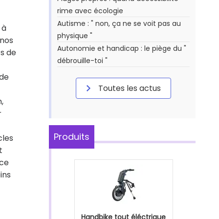
rime avec écologie
Autisme : " non, ça ne se voit pas au
 à
physique "
 nos
Autonomie et handicap : le piège du "
ts de
débrouille-toi "
 de
Toutes les actus
,
r
Produits
cles
t
 ce
ins
Handbike tout éléctrique