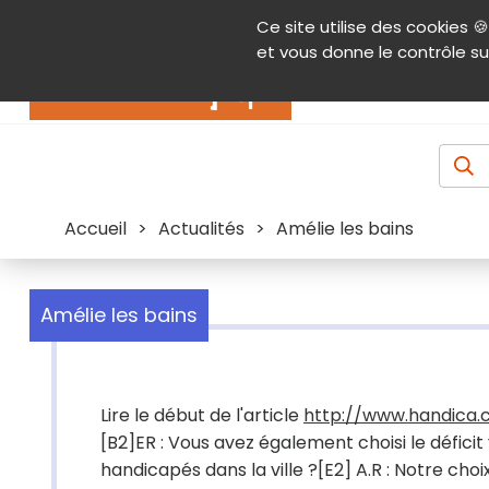
Panneau de gestion des cookies
Ce site utilise des cookies 🍪
Contenu
Aide et accessibilité
Menu pr
et vous donne le contrôle su
Actualités
Accueil
>
Actualités
>
Amélie les bains
Amélie les bains
Lire le début de l'article
http://www.handica.
[B2]ER : Vous avez également choisi le défici
handicapés dans la ville ?[E2] A.R : Notre choix