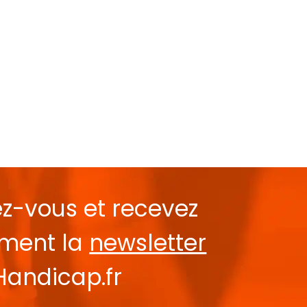
ez-vous et recevez
ement la
newsletter
Handicap.fr