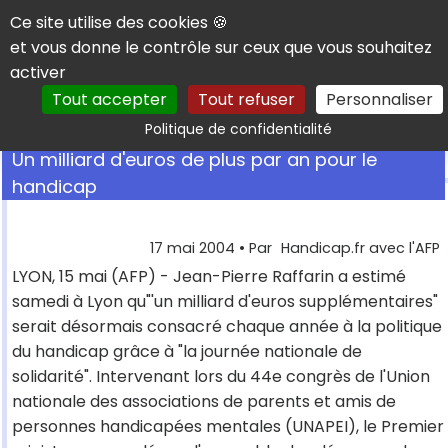
Panneau de gestion des cookies
Ce site utilise des cookies 🍪
et vous donne le contrôle sur ceux que vous souhaitez
activer
Tout accepter
Tout refuser
Personnaliser
Rechercher
Politique de confidentialité
Un milliard d'euros de plus par an pour le
handicap
17 mai 2004
• Par
Handicap.fr avec l'AFP
LYON, 15 mai (AFP) - Jean-Pierre Raffarin a estimé
samedi à Lyon qu"'un milliard d'euros supplémentaires"
serait désormais consacré chaque année à la politique
du handicap grâce à "la journée nationale de
solidarité". Intervenant lors du 44e congrès de l'Union
nationale des associations de parents et amis de
personnes handicapées mentales (UNAPEI), le Premier