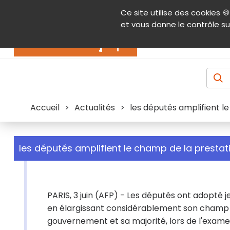
Panneau de gestion des cookies
Ce site utilise des cookies 🍪
Contenu
Aide et accessibilité
Menu pr
et vous donne le contrôle su
Actualités
Accueil
>
Actualités
>
les députés amplifient 
les députés amplifient le champ de la presta
PARIS, 3 juin (AFP) - Les députés ont adopté 
en élargissant considérablement son champ d'
gouvernement et sa majorité, lors de l'examen