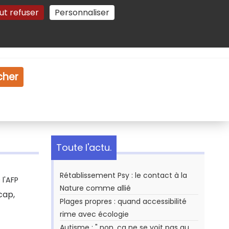
ut refuser
Personnaliser
Gestion des cookies
e
Vidéo
Dossiers
cher
Toute l'actu.
Rétablissement Psy : le contact à la
l'AFP
Nature comme allié
cap,
Plages propres : quand accessibilité
rime avec écologie
Autisme : " non, ça ne se voit pas au