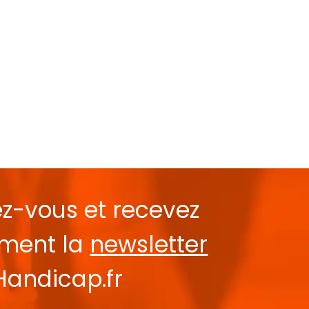
ez-vous et recevez
ement la
newsletter
Handicap.fr