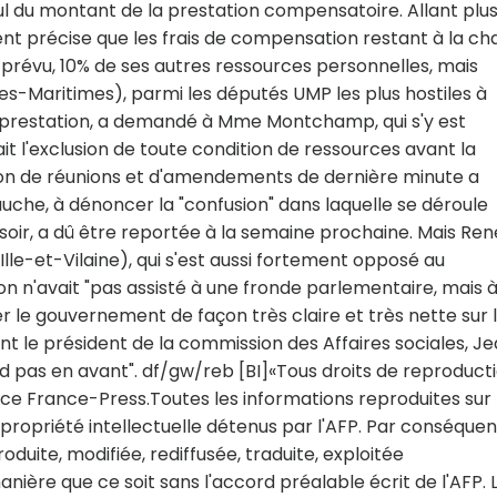
cul du montant de la prestation compensatoire. Allant plus
ent précise que les frais de compensation restant à la ch
prévu, 10% de ses autres ressources personnelles, mais
pes-Maritimes), parmi les députés UMP les plus hostiles à
 prestation, a demandé à Mme Montchamp, qui s'y est
it l'exclusion de toute condition de ressources avant la
tion de réunions et d'amendements de dernière minute a
e, à dénoncer la "confusion" dans laquelle se déroule
i soir, a dû être reportée à la semaine prochaine. Mais Ren
le-et-Vilaine), qui s'est aussi fortement opposé au
n n'avait "pas assisté à une fronde parlementaire, mais 
er le gouvernement de façon très claire et très nette sur 
nt le président de la commission des Affaires sociales, J
 pas en avant". df/gw/reb [BI]«Tous droits de reproduct
ce France-Press.Toutes les informations reproduites sur
ropriété intellectuelle détenus par l'AFP. Par conséquen
duite, modifiée, rediffusée, traduite, exploitée
ère que ce soit sans l'accord préalable écrit de l'AFP. 