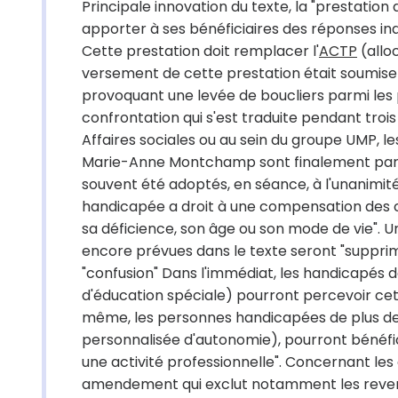
Principale innovation du texte, la "prestati
apporter à ses bénéficiaires des réponses in
Cette prestation doit remplacer l'
ACTP
(allo
versement de cette prestation était soumise
provoquant une levée de boucliers parmi les 
confrontation qui s'est traduite pendant tro
Affaires sociales ou au sein du groupe UMP, l
Marie-Anne Montchamp sont finalement parv
souvent été adoptés, en séance, à l'unanimité
handicapée a droit à une compensation des 
sa déficience, son âge ou son mode de vie". 
encore prévues dans le texte seront "supprim
"confusion" Dans l'immédiat, les handicapés d
d'éducation spéciale) pourront percevoir cet
même, les personnes handicapées de plus de 6
personnalisée d'autonomie), pourront bénéfic
une activité professionnelle". Concernant l
amendement qui exclut notamment les revenu