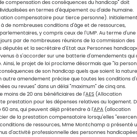
on de compensation des conséquences du handicap" doit
dividualisées en termes d'équipement ou d'aide humaine.
cation compensatoire pour tierce personne). Initialement,
 à de nombreuses conditions d'âge et de ressources,
parlementaires, y compris ceux de l'UMP. Au terme d'une
is jours par de nombreuses réunions de la commission des
es députés et la secrétaire d'Etat aux Personnes handica
enus à s'accorder sur une batterie d'amendements qui 
. Ainsi, le projet de loi proclame désormais que "la perso
conséquences de son handicap quels que soient la natur
Un autre amendement précise que toutes les conditions d
ées ou revues" dans un délai "maximum" de cinq ans.
e moins de 20 ans bénéficiaires de l'
AES
(Allocation
te prestation pour les dépenses relatives au logement. 
0 ans, qui peuvent déjà prétendre à l'
APA
(allocation
ier de la prestation compensatoire lorsqu'elles "exercen
es conditions de ressources, Mme Montchamp a présenté 
s d'activité professionnelle des personnes handicapées