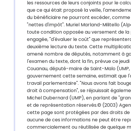
les ressources de leurs conjoints pour le cal
que ce qui était proposé la veille, l'amendem
du bénéficiaire ne pourront excéder, comme 
"nettes d'impôt". Muriel Marland-Militello (Al
toute condition opposée au versement de la
engagée, "d'évaluer le coût" que représentera
deuxième lecture du texte. Cette multiplica
amené nombre de députés, notamment à gauch
l'examen du texte, dont la fin, prévue ce jeud
Couanau, député-maire de Saint-Malo (UMP, Il
gouvernement cette semaine, estimait que l'o
travail parlementaire". "Nous avons fait boug
droit à compensation", se réjouissait égaleme
Michel Dubernard (UMP), en parlant de "grand
et de représentation réservés.© (2003) Agen
cette page sont protégées par des droits de p
aucune de ces informations ne peut être repro
commercialement ou réutilisée de quelque mani