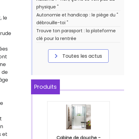
physique "
Autonomie et handicap : le piège du "
 le
débrouille-toi "
Trouve ton parasport : la plateforme
 rude
clé pour la rentrée
pées
Toutes les actus
ont
nne
e de
'âge
Produits
De
t
un
 et
Cabine de douche -