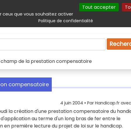
Tout accepter
To
incipal
Navigation complémentaire
Autres services
Plan du site
r ceux que vous souhaitez activer
Politique de confidentialité
Produits & services
Emploi
Droit
Tourism
Recher
le champ de la prestation compensatoire
tion compensatoire
4 juin 2004
• Par
Handicap.fr avec 
jeudi la création d'une prestation compensatoire du handi
application au terme d'un long bras de fer entre le
 en première lecture du projet de loi sur le handicap.