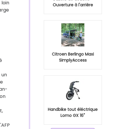
 loin
Ouverture à l'arrière
arge
Citroen Berlingo Maxi
é
SimplyAccess
à un
le
ean-
ion
Handbike tout éléctrique
t,
Lomo GX 16"
L'AFP