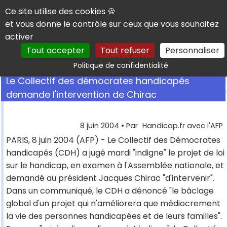
Panneau de gestion des cookies
Ce site utilise des cookies 🍪
et vous donne le contrôle sur ceux que vous souhaitez
activer
Tout accepter
Tout refuser
Personnaliser
Rechercher
Politique de confidentialité
Le Collectif des démocrates handicapés
demande l'intervention de Chirac
8 juin 2004
• Par
Handicap.fr avec l'AFP
PARIS, 8 juin 2004 (AFP) - Le Collectif des Démocrates
handicapés (CDH) a jugé mardi "indigne" le projet de loi
sur le handicap, en examen à l'Assemblée nationale, et
demandé au président Jacques Chirac "d'intervenir".
Dans un communiqué, le CDH a dénoncé "le bâclage
global d'un projet qui n'améliorera que médiocrement
la vie des personnes handicapées et de leurs familles".