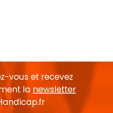
ez-vous et recevez
ement la
newsletter
Handicap.fr