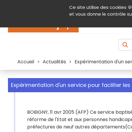
Panneau de gestion des cookies
Ce site utilise des cookies 🍪
Contenu
Aide et accessibilité
Menu pr
et vous donne le contrôle su
Actualités
Accueil
>
Actualités
>
Expérimentation d'un se
Expérimentation d'un service pour faciliter 
BOBIGNY, 11 avr 2005 (AFP) Ce service baptisé 
réforme de l'Etat et aux personnes handicapée
préfectures de neuf autres départements(Co