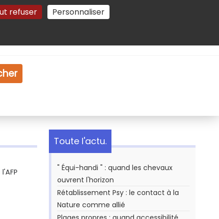
ut refuser
Personnaliser
Gestion des cookies
e
Vidéo
Dossiers
cher
Toute l'actu.
" Équi-handi " : quand les chevaux
l'AFP
ouvrent l'horizon
Rétablissement Psy : le contact à la
Nature comme allié
Plages propres : quand accessibilité