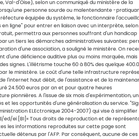
he, Val-d'Oise), selon un communiqué du ministère de la
. Lorsqu'une personne sourde ou malentendante -pratiquan
réfecture équipée du système, le fonctionnaire l'accueill
en ligne" pour entrer en liaison avec un interprète, selon
gratuit, permettra aux personnes souffrant d'un handicap
ar un tiers les démarches administratives suivantes: per
laration d'une association, a souligné le ministère. On rec
nt d'une déficience auditive plus ou moins marquée, mais
 des signes. L'illétrisme touche 60 à 80% des quelque 400.
ar le ministère. Le coût d'une telle infrastructure représ
de l'internet haut débit, de l'assistance et de la mainten
turé 24.500 euros par an et pour quatre heures
re pionnières. A l'issue de six mois d'expérimentation, un
és et les opportunités d'une généralisation du service. "Si
nistration ELEctronique 2004-2007) qui vise à simplifier 
kd/ed/ei [BI]« Tous droits de reproduction et de représent
s les informations reproduites sur cette page sont
ectuelle détenus par l'AFP. Par conséquent, aucune de ces