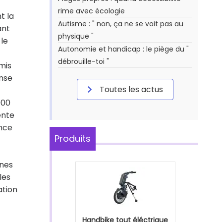
rime avec écologie
t la
Autisme : " non, ça ne se voit pas au
ant
physique "
 le
Autonomie et handicap : le piège du "
débrouille-toi "
mis
ense
Toutes les actus
000
ente
ance
Produits
gnes
les
ation
Handbike tout éléctrique