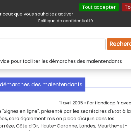
Tout accepter
To
incipal
Navigation complémentaire
Autres services
Plan du site
r ceux que vous souhaitez activer
Politique de confidentialité
Produits & services
Emploi
Droit
Tourism
Recher
rvice pour faciliter les démarches des malentendants
les démarches des malentendants
11 avril 2005
• Par
Handicap.fr avec 
"Signes en ligne", présenté par les secrétaires d'Etat à la
s, sera également mis en place d'ici juin dans les
rrèze, Côte d'Or, Haute-Garonne, Landes, Meurthe-et-