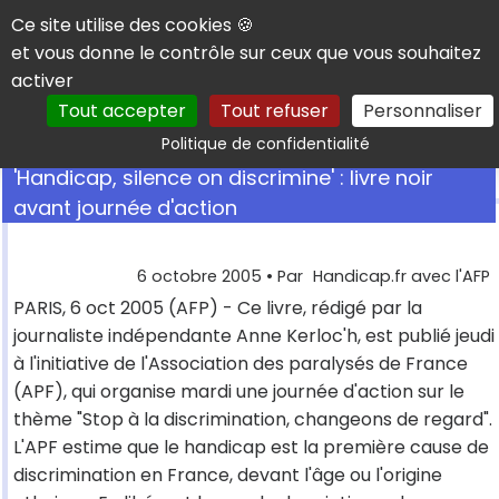
Panneau de gestion des cookies
Ce site utilise des cookies 🍪
et vous donne le contrôle sur ceux que vous souhaitez
activer
Tout accepter
Tout refuser
Personnaliser
Rechercher
Politique de confidentialité
'Handicap, silence on discrimine' : livre noir
avant journée d'action
6 octobre 2005
• Par
Handicap.fr avec l'AFP
PARIS, 6 oct 2005 (AFP) - Ce livre, rédigé par la
journaliste indépendante Anne Kerloc'h, est publié jeudi
à l'initiative de l'Association des paralysés de France
(APF), qui organise mardi une journée d'action sur le
thème "Stop à la discrimination, changeons de regard".
L'APF estime que le handicap est la première cause de
discrimination en France, devant l'âge ou l'origine