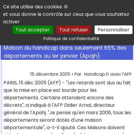
Panneau de gestion des cookies
Ce site utilise des cookies 🍪
et vous donne le contrôle sur ceux que vous souhaitez
activer
Tout accepter
Tout refuser
Personnaliser
Rechercher
Politique de confidentialité
Maison du handicap dans seulement 65% des
départements au 1er janvier (Apajh)
15 décembre 2005
• Par
Handicap.fr avec l'AFP
PARIS, 15 déc 2005 (AFP) - "Les retards sont dus au fait
que la mise en place est lourde pour les
départements. Certains attendent encore des
décrets", a indiqué à l'AFP Didier Arnal, directeur
général de l'Apahj. "Je pense qu'en mars 2006, tous les
départements seront dotés d'une maison
départementale", a-t-il ajouté. Ces Maisons doivent