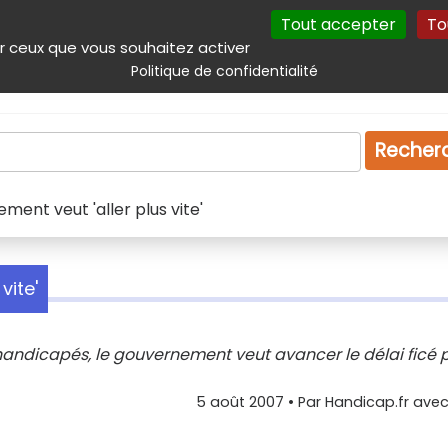
Tout accepter
To
incipal
Navigation complémentaire
Autres services
Plan du site
r ceux que vous souhaitez activer
Politique de confidentialité
Produits & services
Emploi
Droit
Tourism
Recher
ement veut 'aller plus vite'
vite'
s handicapés, le gouvernement veut avancer le délai ficé 
5 août 2007
• Par
Handicap.fr avec 