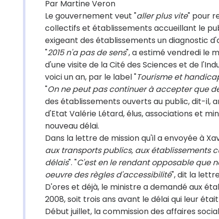
Par Martine Veron
Le gouvernement veut "
aller plus vite
" pour 
collectifs et établissements accueillant le pub
exigeant des établissements un diagnostic d'ac
"
2015 n'a pas de sens
", a estimé vendredi le m
d'une visite de la Cité des Sciences et de l'Ind
voici un an, par le label "
Tourisme et handica
"
On ne peut pas continuer à accepter que d
des établissements ouverts au public, dit-il, a
d'Etat Valérie Létard, élus, associations et min
nouveau délai.
Dans la lettre de mission qu'il a envoyée à Xav
aux transports publics, aux établissements cu
délais
". "
C'est en le rendant opposable que 
oeuvre des règles d'accessibilité
", dit la lettre
D'ores et déjà, le ministre a demandé aux étab
2008, soit trois ans avant le délai qui leur était
Début juillet, la commission des affaires socia