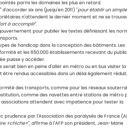
t pointés parmi les domaines les plus en retard.
d'accorder six ans (jusqu'en 2011) "
pour établir un simple
opriétaires n'attendent le dernier moment et ne se trouve
fort à accomplir
".
 le gouvernement pour publier les textes définissant les no
nsports.
 types de handicap dans la conception des bâtiments. Les
formité et les 650.000 établissements recevant du publi
e puisse y accéder.
serait bien en peine d'aller en métro ou en bus visiter la
nt être rendus accessibles dans un délai également réduit,
formité des transports, comme pour les réseaux souterrai
ubstitution, comme des navettes entre stations de métro 
es associations attendent avec impatience pour tester la
vec prudence par l'Association des paralysés de France (A
dire +chiche+
", affirme à l'AFP son président, Jean-Marie