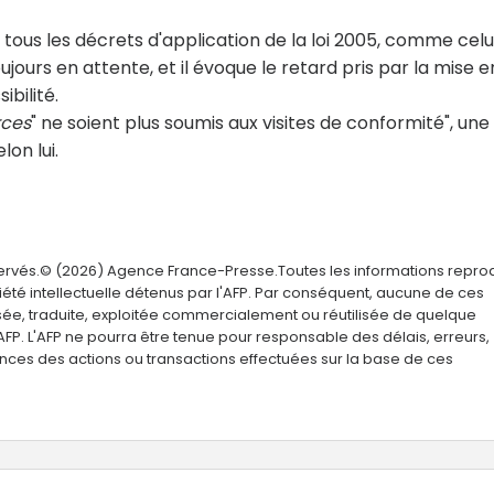
nt tous les décrets d'application de la loi 2005, comme celui
oujours en attente, et il évoque le retard pris par la mise e
bilité.
rces
" ne soient plus soumis aux visites de conformité", une
elon lui.
servés.© (2026) Agence France-Presse.Toutes les informations repro
été intellectuelle détenus par l'AFP. Par conséquent, aucune de ces
usée, traduite, exploitée commercialement ou réutilisée de quelque
AFP. L'AFP ne pourra être tenue pour responsable des délais, erreurs,
nces des actions ou transactions effectuées sur la base de ces