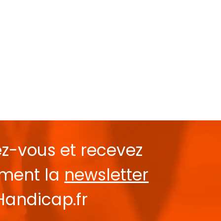
ez-vous et recevez
ement la
newsletter
Handicap.fr