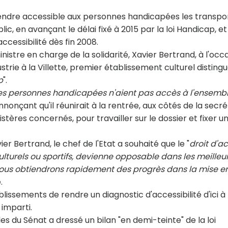
rendre accessible aux personnes handicapées les transpo
lic, en avançant le délai fixé à 2015 par la loi Handicap, et
cessibilité dès fin 2008.
inistre en charge de la solidarité, Xavier Bertrand, à l'occ
ustrie à la Villette, premier établissement culturel distingu
p
".
es personnes handicapées n'aient pas accès à l'ensemb
nnonçant qu'il réunirait à la rentrée, aux côtés de la secré
istères concernés, pour travailler sur le dossier et fixer u
ier Bertrand, le chef de l'Etat a souhaité que le "
droit d'a
lturels ou sportifs, devienne opposable dans les meilleu
nous obtiendrons rapidement des progrès dans la mise e
.
lissements de rendre un diagnostic d'accessibilité d'ici à 
 imparti.
les du Sénat a dressé un bilan "en demi-teinte" de la loi