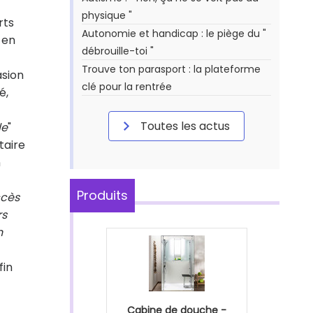
physique "
rts
Autonomie et handicap : le piège du "
 en
débrouille-toi "
Trouve ton parasport : la plateforme
asion
clé pour la rentrée
é,
Toutes les actus
le
"
taire
n
Produits
ccès
rs
n
fin
Cabine de douche -