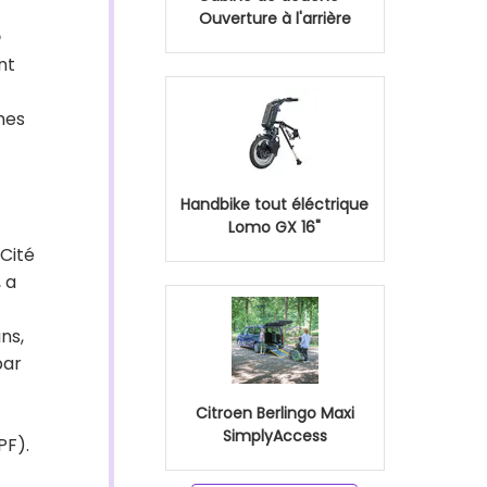
Ouverture à l'arrière
nt
rmes
c
Handbike tout éléctrique
Lomo GX 16"
 Cité
 a
ns,
par
Citroen Berlingo Maxi
SimplyAccess
PF).