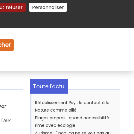
ut refuser
Personnaliser
Gestion des cookies
e
Vidéo
Dossiers
cher
Toute l'actu.
Rétablissement Psy : le contact à la
par
Nature comme allié
Plages propres : quand accessibilité
l'AFP
rime avec écologie
Autisme : " non, ça ne se voit pas au