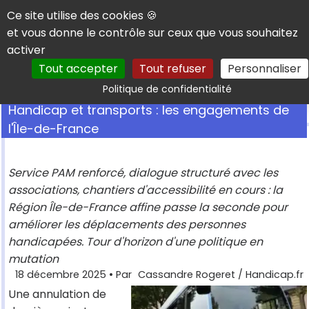
Panneau de gestion des cookies
Ce site utilise des cookies 🍪
et vous donne le contrôle sur ceux que vous souhaitez
activer
Tout accepter
Tout refuser
Personnaliser
Rechercher
Politique de confidentialité
Handicap et transports : les engagements de
l'Île-de-France
Service PAM renforcé, dialogue structuré avec les
associations, chantiers d'accessibilité en cours : la
Région Île-de-France affine passe la seconde pour
améliorer les déplacements des personnes
handicapées. Tour d'horizon d'une politique en
mutation
18 décembre 2025
• Par
Cassandre Rogeret / Handicap.fr
Une annulation de