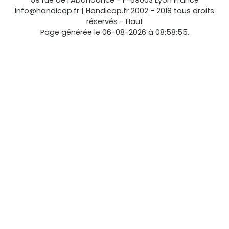
59 rue de l'Abondance
-
F-69003
Lyon
France
info@handicap.fr
|
Handicap.fr
2002 - 2018 tous droits
réservés -
Haut
Page générée le 06-08-2026 à 08:58:55.