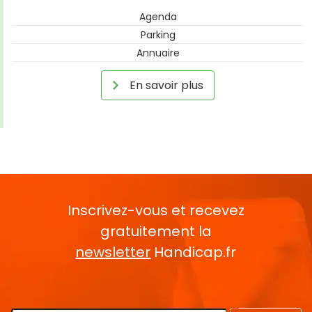
Agenda
Parking
Annuaire
En savoir plus
Inscrivez-vous et recevez
gratuitement la
newsletter
Handicap.fr
Rentrez votre E-mail