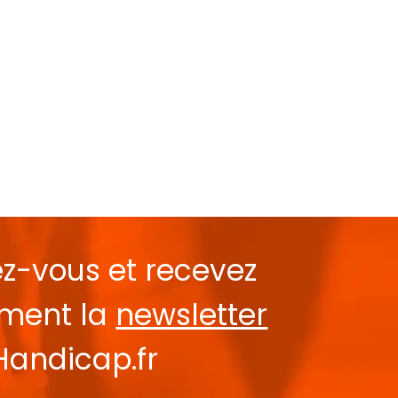
ez-vous et recevez
ement la
newsletter
Handicap.fr