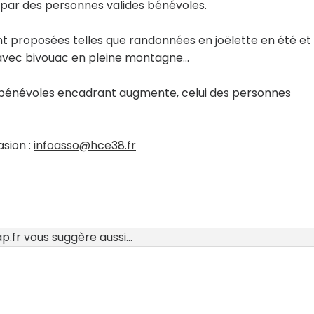
ar des personnes valides bénévoles.
ont proposées telles que randonnées en joëlette en été et
 avec bivouac en pleine montagne...
 de bénévoles encadrant augmente, celui des personnes
asion :
infoasso@hce38.fr
.fr vous suggère aussi...