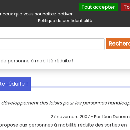
Tout accepter
To
incipal
Navigation complémentaire
Autres services
Plan du site
r ceux que vous souhaitez activer
Politique de confidentialité
Produits & services
Emploi
Droit
Tourism
Recher
de personne à mobilité réduite !
é réduite !
 développement des loisirs pour les personnes handicap
27 novembre 2007
• Par
Léon Denor
propose aux personnes à mobilité réduite des sorties en