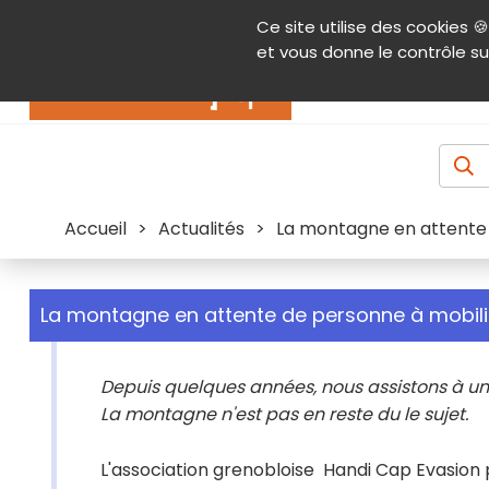
Panneau de gestion des cookies
Ce site utilise des cookies 🍪
Contenu
Aide et accessibilité
Menu pr
et vous donne le contrôle su
Actualités
Accueil
>
Actualités
>
La montagne en attente 
La montagne en attente de personne à mobilit
Depuis quelques années, nous assistons à un
La montagne n'est pas en reste du le sujet.
L'association grenobloise
Handi Cap Evasion