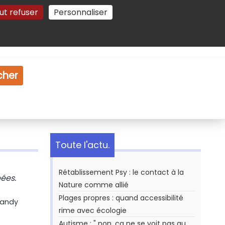
ut refuser
Personnaliser
Gestion des cookies
e
Vidéo
Dossiers
cher
Toute l'actu.
Rétablissement Psy : le contact à la
ées.
Nature comme allié
Plages propres : quand accessibilité
mandy
rime avec écologie
Autisme : " non, ça ne se voit pas au