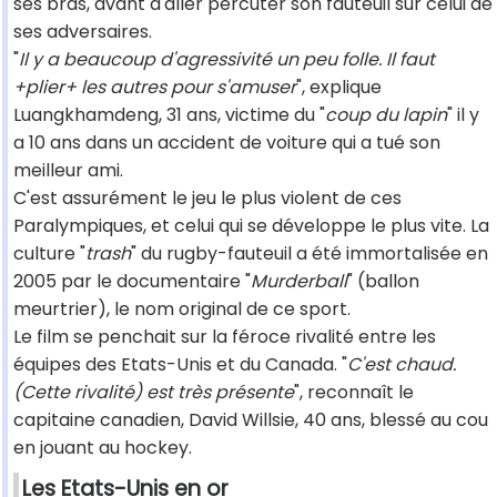
ses bras, avant d'aller percuter son fauteuil sur celui de
ses adversaires.
"
Il y a beaucoup d'agressivité un peu folle. Il faut
+plier+ les autres pour s'amuser
", explique
Luangkhamdeng, 31 ans, victime du "
coup du lapin
" il y
a 10 ans dans un accident de voiture qui a tué son
meilleur ami.
C'est assurément le jeu le plus violent de ces
Paralympiques, et celui qui se développe le plus vite. La
culture "
trash
" du rugby-fauteuil a été immortalisée en
2005 par le documentaire "
Murderball
" (ballon
meurtrier), le nom original de ce sport.
Le film se penchait sur la féroce rivalité entre les
équipes des Etats-Unis et du Canada. "
C'est chaud.
(Cette rivalité) est très présente
", reconnaît le
capitaine canadien, David Willsie, 40 ans, blessé au cou
en jouant au hockey.
Les Etats-Unis en or