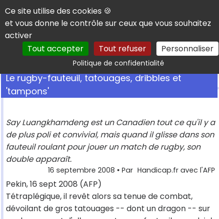
Panneau de gestion des cookies
Ce site utilise des cookies 🍪
et vous donne le contrôle sur ceux que vous souhaitez
activer
Tout accepter
Tout refuser
Personnaliser
Rechercher
Politique de confidentialité
Le rugby-fauteuil, tatouages, dribbles et
'tampons'
Say Luangkhamdeng est un Canadien tout ce qu'il y a
de plus poli et convivial, mais quand il glisse dans son
fauteuil roulant pour jouer un match de rugby, son
double apparaît.
16 septembre 2008
• Par
Handicap.fr avec l'AFP
Pekin, 16 sept 2008 (AFP)
Tétraplégique, il revêt alors sa tenue de combat,
dévoilant de gros tatouages -- dont un dragon -- sur