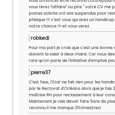
vous annoncez etre reconnu cotorep(surtou
vous ferez l'affaire" ou pire " votre CV me p
postes solicite ont ete suspendus pour rest
phisique !!! c'est vous qui avez un handica
notre chance !!! et vous verez .
robkedi
Pour ma part je crois que c'est une bonne
doivent la saisir à deux mains. Car nous d
rare qu'on parle de l'initiative d'emplois 
pierre37
C'est faux, l'Etat ne fait rien pour les ha
par le Rectorat d'Orléans alors que je fais
maîtrise RH pour reclassement à leur conse
Maintenant je vais devoir faire 5ans de pl
reconnu il me manque 21trimestres!