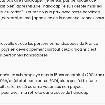
t pas dire handicape) "je ne suis pas persuade que
lait bien" apres visu de l'handicap "je suis desole mais les
ructuration"... Foutez nous la paix avec notre handicap
p (cerebral)!!! moi j'appele ca de la connerie Donnez nous
 nouvelle et que les personnes handicapées de France
es pays en développement surtout ceux africains c'est
pour personnes handicapées.
ndicapés. Je suis employé depuis 15ans vacataire(<200h/an)
 396h/an(statut contractuel/CDI)alors que j'ai fait une
il.J'ai la moitié du smic vacances non payées!
us pour avoir ma retraite car à cause du handicap