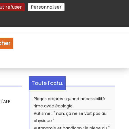
ut refuser
Personnaliser
Gestion des cookies
e
Vidéo
Dossiers
cher
Toute l'actu.
Plages propres : quand accessibilité
l'AFP
rime avec écologie
Autisme : " non, ça ne se voit pas au
physique "
Autonomie et handicap : le piège du "