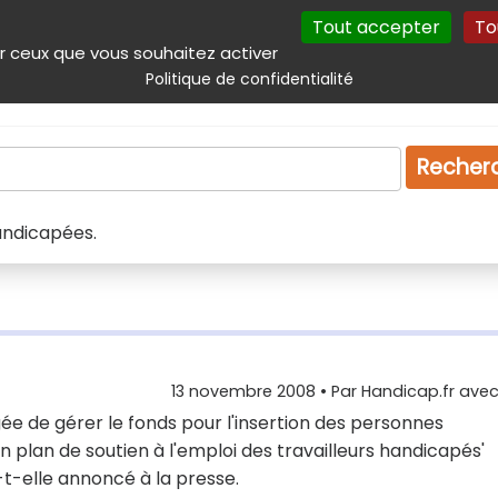
Tout accepter
To
incipal
Navigation complémentaire
Autres services
Plan du site
r ceux que vous souhaitez activer
Politique de confidentialité
Produits & services
Emploi
Droit
Tourism
Recher
andicapées.
13 novembre 2008
• Par
Handicap.fr avec 
gée de gérer le fonds pour l'insertion des personnes
 plan de soutien à l'emploi des travailleurs handicapés'
a-t-elle annoncé à la presse.