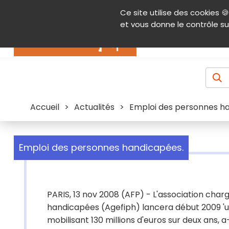
Panneau de gestion des cookies
Ce site utilise des cookies 🍪
Contenu
Aide et accessibilité
Menu pr
et vous donne le contrôle su
Actualités
Accueil
>
Actualités
>
Emploi des personnes h
Emploi des personnes handicapées.
PARIS, 13 nov 2008 (AFP) - L'association char
handicapées (Agefiph) lancera début 2009 'un
mobilisant 130 millions d'euros sur deux ans, 