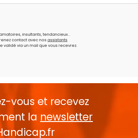
amatoires, insultants, tendancieux...
prenez contact avec nos
assistants
e validé via un mail que vous recevrez.
ez-vous et recevez
ement la
newsletter
Handicap.fr