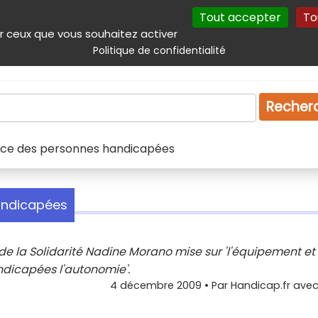
Tout accepter
To
incipal
Navigation complémentaire
Autres services
Plan du site
r ceux que vous souhaitez activer
Politique de confidentialité
Produits & services
Emploi
Droit
Tourism
Recher
vice des personnes handicapées
andicapées
 de la Solidarité Nadine Morano mise sur 'l'équipement et 
dicapées l'autonomie'.
4 décembre 2009
• Par
Handicap.fr avec 