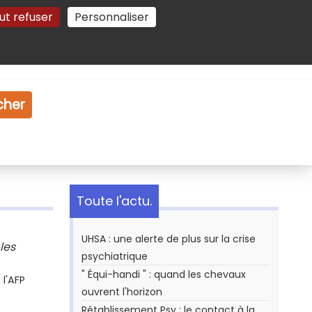
ut refuser
Personnaliser
Gestion des cookies
e
Vidéo
Dossiers
cher
Toute l'actu.
UHSA : une alerte de plus sur la crise
les
psychiatrique
" Équi-handi " : quand les chevaux
l'AFP
ouvrent l'horizon
Rétablissement Psy : le contact à la