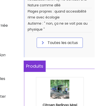
Nature comme allié
Plages propres : quand accessibilité
rime avec écologie
Autisme : " non, ça ne se voit pas au
urnée
physique "
Toutes les actus
ion
Produits
les
nter
Citroen Berlingo Maxi