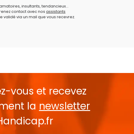
amatoires, insultants, tendancieux...
prenez contact avec nos
assistants
e validé via un mail que vous recevrez.
ez-vous et recevez
ement la
newsletter
Handicap.fr