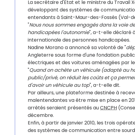
La secrétaire d'Etat et le ministre du Travail 
développant des systèmes de communication
entendants à Saint-Maur-des-Fossés (Val-d
"
Nous nous sommes engagés dans la voie de
handicapées l'autonomie
", a-t-elle déclaré à
internationale des personnes handicapées.
Nadine Morano a annoncé sa volonté de "
dépl
Angleterre sous forme d'une fondation public/p
électriques et des voitures aménagées par le b
"
Quand on achète un véhicule (adapté au ha
public/privé, on réduit les coûts et ça per
d'avoir un véhicule au top
", a-t-elle dit.
Par ailleurs, une plateforme destinée à rece
malentendantes va être mise en place en 2010,
arrêtés seraient présentés au
CNCPH
(Consei
décembre.
Enfin, à partir de janvier 2010, les trois op
des systèmes de communication entre sourds