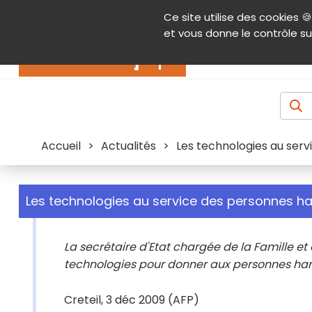
Panneau de gestion des cookies
Ce site utilise des cookies 🍪
Contenu
Aide et accessibilité
Menu pr
et vous donne le contrôle su
Actualités
Accueil
>
Actualités
>
Les technologies au ser
Les technologies au service des personnes h
La secrétaire d'Etat chargée de la Famille et
technologies pour donner aux personnes han
Creteil, 3 déc 2009 (AFP)