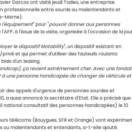
Xavier Darcos ont visité jeudi Tadeo, une entreprise
 professionnelle entre sourds ou malentendants et
e-Marne).
 l'équipement
" pour "
pouvoir donner aux personnes
 l'AFP, à l'issue de la visite, organisée à l'occasion de la jo
oyer le dispositif Motability
", un dispositif existant en
rivé et qui permet d'utiliser des fauteuils roulants
iais d'un leasing.
ndicap), ça revient extrêmement cher. Avec une fondat
met à une personne handicapée de changer de véhicule et
voir des appels d'urgence de personnes sourdes et
 a aussi annoncé la secrétaire d'Etat. Elle a précisé que 
l national consultatif des personnes handicapées) le 10
érateurs télécoms (Bouygues, SFR et Orange) vont expérime
 ou malentendants et entendants, a-t-elle ajouté.