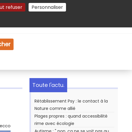
ut refuser
Personnaliser
Gestion des cookies
e
Vidéo
Dossiers
cher
Toute l'actu.
Rétablissement Psy : le contact à la
Nature comme allié
Plages propres : quand accessibilité
rime avec écologie
Secco
Autisme : " non, ça ne se voit pas au