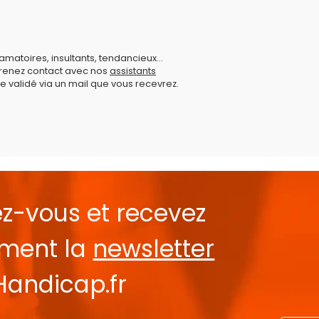
amatoires, insultants, tendancieux...
prenez contact avec nos
assistants
e validé via un mail que vous recevrez.
ez-vous et recevez
ement la
newsletter
Handicap.fr