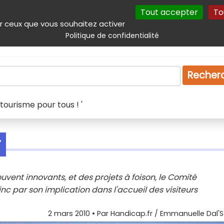
Tout accepter
To
incipal
Navigation complémentaire
Autres services
Plan du site
r ceux que vous souhaitez activer
Politique de confidentialité
Produits & services
Emploi
Droit
Tourism
Recher
tourisme pour tous ! '
'
souvent innovants, et des projets à foison, le Comité
 par son implication dans l'accueil des visiteurs
2 mars 2010
• Par
Handicap.fr / Emmanuelle Dal'