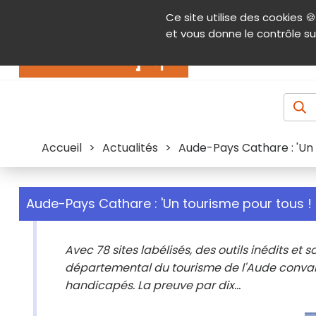
Panneau de gestion des cookies
Ce site utilise des cookies 🍪
Contenu
Aide et accessibilité
Menu pr
et vous donne le contrôle su
Actualités
Accueil
>
Actualités
>
Aude-Pays Cathare : 'Un 
Aude-Pays Cathare : 'Un tourisme pour tous ! 
Avec 78 sites labélisés, des outils inédits et 
départemental du tourisme de l'Aude convainc
handicapés. La preuve par dix...