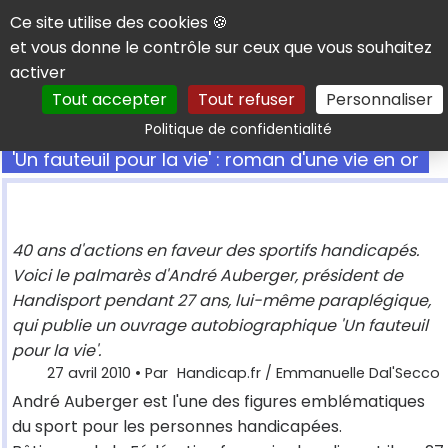
Panneau de gestion des cookies
Ce site utilise des cookies 🍪
et vous donne le contrôle sur ceux que vous souhaitez
activer
Tout accepter
Tout refuser
Personnaliser
Rechercher
Politique de confidentialité
'Un fauteuil pour la vie' : roman d'une vie en or
40 ans d'actions en faveur des sportifs handicapés.
Voici le palmarès d'André Auberger, président de
Handisport pendant 27 ans, lui-même paraplégique,
qui publie un ouvrage autobiographique 'Un fauteuil
pour la vie'.
27 avril 2010
• Par
Handicap.fr / Emmanuelle Dal'Secco
André Auberger est l'une des figures emblématiques
du sport pour les personnes handicapées.