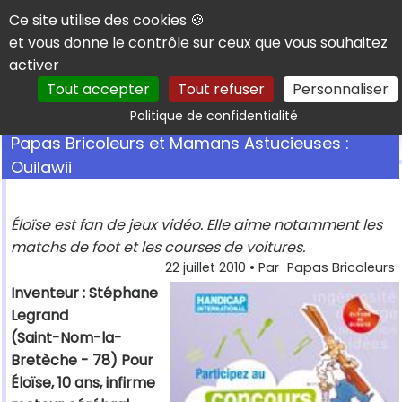
Panneau de gestion des cookies
Ce site utilise des cookies 🍪
et vous donne le contrôle sur ceux que vous souhaitez
activer
Tout accepter
Tout refuser
Personnaliser
Rechercher
Politique de confidentialité
Papas Bricoleurs et Mamans Astucieuses :
Ouilawii
Éloïse est fan de jeux vidéo. Elle aime notamment les
matchs de foot et les courses de voitures.
22 juillet 2010
• Par
Papas Bricoleurs
Inventeur : Stéphane
Legrand
(Saint-Nom-la-
Bretèche - 78) Pour
Éloïse, 10 ans, infirme