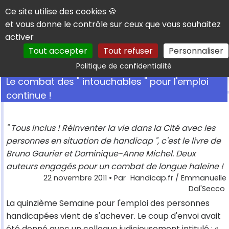
Panneau de gestion des cookies
Ce site utilise des cookies 🍪
et vous donne le contrôle sur ceux que vous souhaitez
activer
Tout accepter
Tout refuser
Personnaliser
Rechercher
Politique de confidentialité
Le combat des " intouchables " pour l'emploi
continue !
" Tous Inclus ! Réinventer la vie dans la Cité avec les
personnes en situation de handicap ", c'est le livre de
Bruno Gaurier et Dominique-Anne Michel. Deux
auteurs engagés pour un combat de longue haleine !
22 novembre 2011
• Par
Handicap.fr / Emmanuelle
Dal'Secco
La quinzième Semaine pour l'emploi des personnes
handicapées vient de s'achever. Le coup d'envoi avait
été donné avec un colloque judicieusement intitulé : «