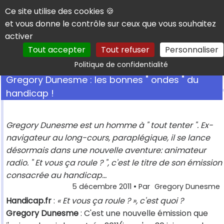
Panneau de gestion des cookies
Ce site utilise des cookies 🍪
et vous donne le contrôle sur ceux que vous souhaitez
activer
Tout accepter
Tout refuser
Personnaliser
Rechercher
Politique de confidentialité
Gregory Dunesme : les bonnes " ondes " du
handicap !
Gregory Dunesme est un homme à " tout tenter ". Ex-
navigateur au long-cours, paraplégique, il se lance
désormais dans une nouvelle aventure: animateur
radio. " Et vous ça roule ? ", c'est le titre de son émission
consacrée au handicap...
5 décembre 2011
• Par
Gregory Dunesme
Handicap.fr
:
« Et vous ça roule ? », c'est quoi ?
Gregory Dunesme
: C'est une nouvelle émission que