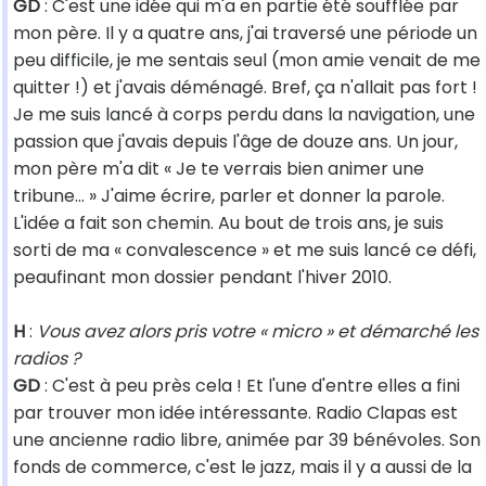
GD
: C'est une idée qui m'a en partie été soufflée par
mon père. Il y a quatre ans, j'ai traversé une période un
peu difficile, je me sentais seul (mon amie venait de me
quitter !) et j'avais déménagé. Bref, ça n'allait pas fort !
Je me suis lancé à corps perdu dans la navigation, une
passion que j'avais depuis l'âge de douze ans. Un jour,
mon père m'a dit « Je te verrais bien animer une
tribune... » J'aime écrire, parler et donner la parole.
L'idée a fait son chemin. Au bout de trois ans, je suis
sorti de ma « convalescence » et me suis lancé ce défi,
peaufinant mon dossier pendant l'hiver 2010.
H
:
Vous avez alors pris votre « micro » et démarché les
radios ?
GD
: C'est à peu près cela ! Et l'une d'entre elles a fini
par trouver mon idée intéressante. Radio Clapas est
une ancienne radio libre, animée par 39 bénévoles. Son
fonds de commerce, c'est le jazz, mais il y a aussi de la