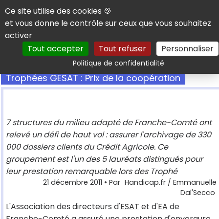
Panneau de gestion des cookies
Ce site utilise des cookies 🍪
et vous donne le contrôle sur ceux que vous souhaitez
activer
Tout accepter
Tout refuser
Personnaliser
Rechercher
Politique de confidentialité
Trophées GESAT : Prix de la coopération
7 structures du milieu adapté de Franche-Comté ont
relevé un défi de haut vol : assurer l'archivage de 330
000 dossiers clients du Crédit Agricole. Ce
groupement est l'un des 5 lauréats distingués pour
leur prestation remarquable lors des Trophé
21 décembre 2011
• Par
Handicap.fr / Emmanuelle
Dal'Secco
L'Association des directeurs d'
ESAT
et d'
EA
de
Franche-Comté a assuré une prestation d'envergure