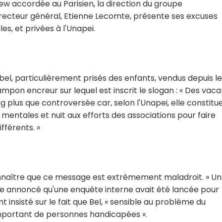
iew accordée au Parisien, la direction du groupe
irecteur général, Etienne Lecomte, présente ses excuses
, et privées à l'Unapei.
bel, particulièrement prisés des enfants, vendus depuis le
ampon encreur sur lequel est inscrit le slogan : « Des vac
lus que controversée car, selon l'Unapei, elle constitu
entales et nuit aux efforts des associations pour faire
férents. »
onnaître que ce message est extrêmement maladroit. » U
me annoncé qu'une enquête interne avait été lancée pour
nt insisté sur le fait que Bel, « sensible au problème du
important de personnes handicapées ».