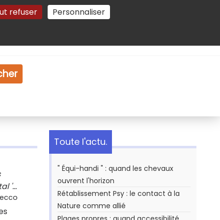
ut refuser
Personnaliser
Gestion des cookies
e
Vidéo
Dossiers
cher
Toute l'actu.
" Équi-handi " : quand les chevaux
s
ouvrent l'horizon
 '...
Rétablissement Psy : le contact à la
Secco
Nature comme allié
es
Plages propres : quand accessibilité