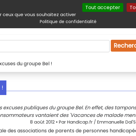
Tout accepter
To
incipal
Navigation complémentaire
Autres services
Plan du site
r ceux que vous souhaitez activer
Politique de confidentialité
Produits & services
Emploi
Droit
Tourism
Recher
excuses du groupe Bel !
 !
es excuses publiques du groupe Bel. En effet, des tampon
onsommateurs vantaient des 'Vacances de malade mental
8 août 2012
• Par
Handicap.fr / Emmanuelle Dal'
onale des associations de parents de personnes handicapé