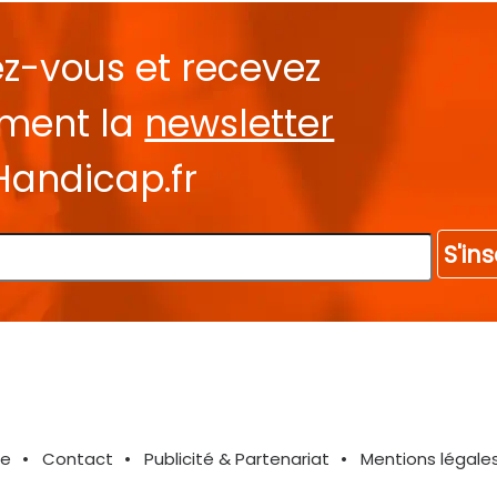
ez-vous et recevez
ement la
newsletter
Handicap.fr
S'ins
te
Contact
Publicité & Partenariat
Mentions légale