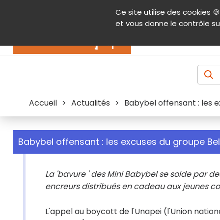
Panneau de gestion des cookies
Ce site utilise des cookies 🍪
Contenu
Aide et accessibilité
Menu pr
et vous donne le contrôle su
Actualités
Accueil
>
Actualités
>
Babybel offensant : les 
Babybel offensant : les excuses du groupe Bel
La 'bavure ' des Mini Babybel se solde par d
encreurs distribués en cadeau aux jeunes c
L'appel au boycott de l'Unapei (l'Union nati