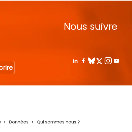
Nous suivre
crire
s
Données
Qui sommes nous ?