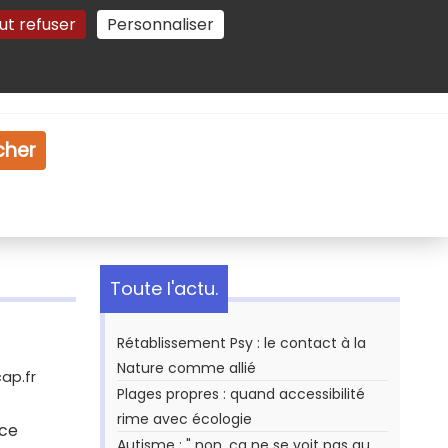
ut refuser
Personnaliser
Gestion des cookies
e
Vidéo
Dossiers
cher
Toute l'actu.
Rétablissement Psy : le contact à la
Nature comme allié
ap.fr
Plages propres : quand accessibilité
rime avec écologie
 ce
Autisme : " non, ça ne se voit pas au