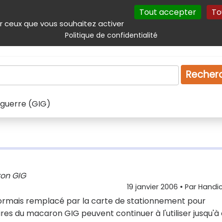
Tout accepter
To
incipal
Navigation complémentaire
Autres services
Plan du site
r ceux que vous souhaitez activer
Politique de confidentialité
Produits & services
Emploi
Droit
Tourism
Recher
 guerre (GIG)
on GIG
19 janvier 2006
• Par
Handic
sormais remplacé par la carte de stationnement pour
es du macaron GIG peuvent continuer à l'utiliser jusqu'à