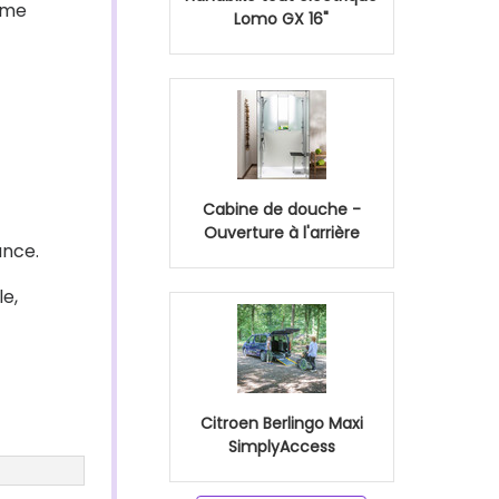
même
Lomo GX 16"
Cabine de douche -
Ouverture à l'arrière
ance.
le,
Citroen Berlingo Maxi
SimplyAccess