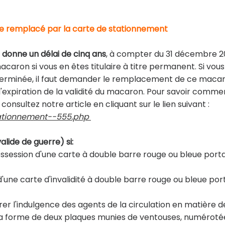
re remplacé par la carte de stationnement
donne un délai de cinq ans
, à compter du 31 décembre 
ron si vous en êtes titulaire à titre permanent. Si vous
éterminée, il faut demander le remplacement de ce maca
l'expiration de la validité du macaron. Pour savoir comme
nsultez notre article en cliquant sur le lien suivant :
stationnement--555.php
lide de guerre) si:
ossession d'une carte à double barre rouge ou bleue port
d'une carte d'invalidité à double barre rouge ou bleue por
tirer l'indulgence des agents de la circulation en matière d
 la forme de deux plaques munies de ventouses, numéroté