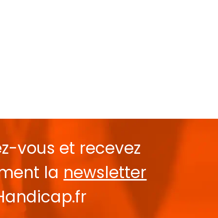
ez-vous et recevez
ement la
newsletter
Handicap.fr