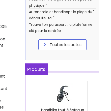
physique "
Autonomie et handicap : le piège du "
débrouille-toi "
Trouve ton parasport : la plateforme
2005
clé pour la rentrée
ron
Toutes les actus
nt
Produits
ant
tant
e
es,
Handbike tout éléctrique