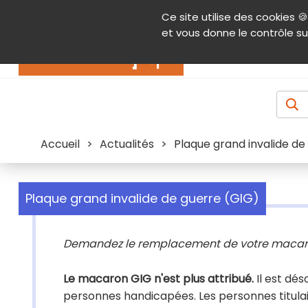
Panneau de gestion des cookies
Ce site utilise des cookies 🍪
Contenu
Aide et accessibilité
Menu pr
et vous donne le contrôle su
Actualités
Accueil
>
Actualités
>
Plaque grand invalide de
Plaque grand invalide de guerre (GIG)
Demandez le remplacement de votre macar
Le macaron GIG n'est plus attribué.
Il est dé
personnes handicapées. Les personnes titulair