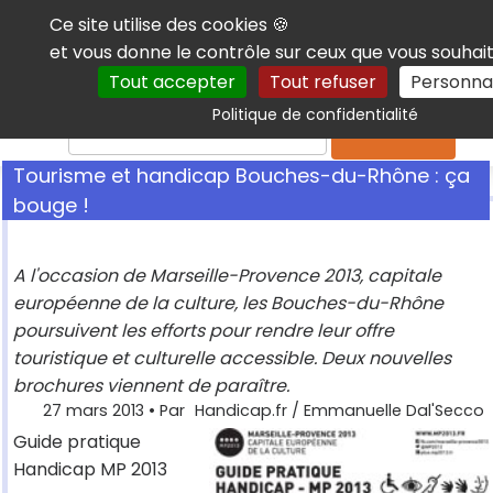
Panneau de gestion des cookies
Ce site utilise des cookies 🍪
et vous donne le contrôle sur ceux que vous souhait
Tout accepter
Tout refuser
Personnal
Politique de confidentialité
Rechercher
Tourisme et handicap Bouches-du-Rhône : ça
bouge !
A l'occasion de Marseille-Provence 2013, capitale
européenne de la culture, les Bouches-du-Rhône
poursuivent les efforts pour rendre leur offre
touristique et culturelle accessible. Deux nouvelles
brochures viennent de paraître.
27 mars 2013
• Par
Handicap.fr / Emmanuelle Dal'Secco
Guide pratique
Handicap MP 2013