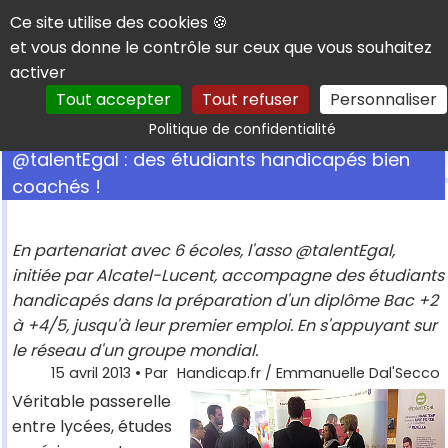
Panneau de gestion des cookies
Ce site utilise des cookies 🍪
et vous donne le contrôle sur ceux que vous souhaitez
activer
Tout accepter
Tout refuser
Personnaliser
Rechercher
Politique de confidentialité
@talentEgal : des étudiants handicapés bien
coachés !
En partenariat avec 6 écoles, l'asso @talentEgal,
initiée par Alcatel-Lucent, accompagne des étudiants
handicapés dans la préparation d'un diplôme Bac +2
à +4/5, jusqu'à leur premier emploi. En s'appuyant sur
le réseau d'un groupe mondial.
15 avril 2013
• Par
Handicap.fr / Emmanuelle Dal'Secco
Véritable passerelle
entre lycées, études