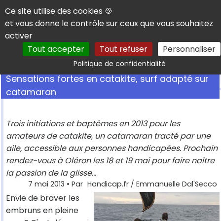
Panneau de gestion des cookies
Ce site utilise des cookies 🍪
et vous donne le contrôle sur ceux que vous souhaitez
activer
Tout accepter
Tout refuser
Personnaliser
Rechercher
Politique de confidentialité
Sensations fortes en catakite, surf adapté sur
catamaran
Trois initiations et baptêmes en 2013 pour les
amateurs de catakite, un catamaran tracté par une
aile, accessible aux personnes handicapées. Prochain
rendez-vous à Oléron les 18 et 19 mai pour faire naître
la passion de la glisse...
7 mai 2013
• Par
Handicap.fr / Emmanuelle Dal'Secco
Envie de braver les
embruns en pleine