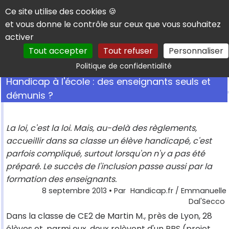
Panneau de gestion des cookies
Ce site utilise des cookies 🍪
et vous donne le contrôle sur ceux que vous souhaitez
activer
Tout accepter
Tout refuser
Personnaliser
Rechercher
Politique de confidentialité
Handicap à l'école : des enseignants seuls et
démunis ?
La loi, c'est la loi. Mais, au-delà des règlements,
accueillir dans sa classe un élève handicapé, c'est
parfois compliqué, surtout lorsqu'on n'y a pas été
préparé. Le succès de l'inclusion passe aussi par la
formation des enseignants.
8 septembre 2013
• Par
Handicap.fr / Emmanuelle
Dal'Secco
Dans la classe de CE2 de Martin M., près de Lyon, 28
élèves et, parmi eux, deux relèvent d'un
PPS
(projet