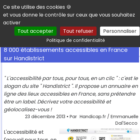
Panneau de gestion des cookies
Ce site utilise des cookies 🍪
et vous donne le contrôle sur ceux que vous souhaitez
activer
Tout accepter
Tout refuser
Personnaliser
Rechercher
Politique de confidentialité
8 000 établissements accessibles en France
sur Handistrict
" L'accessibilité par tous, pour tous, en un clic " : c'est le
slogan du site " Handistrict ". Il propose un annuaire en
ligne des lieux accessibles en France, sans prétendre
être un label. Décrivez votre accessibilité et
géolocalisez-vous !
23 décembre 2013
• Par
Handicap.fr / Emmanuelle
Dal'Secco
L'accessibilité et
l'accueil pour tous, en