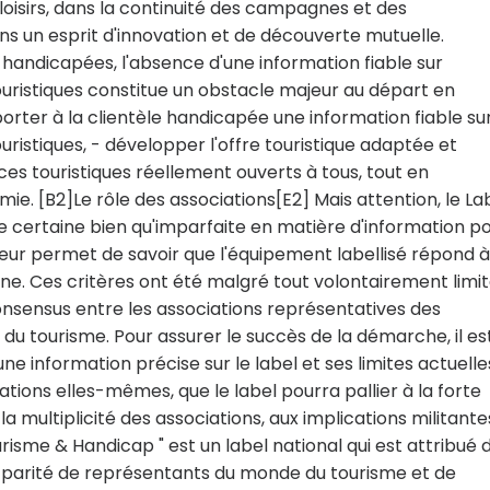
 loisirs, dans la continuité des campagnes et des
s un esprit d'innovation et de découverte mutuelle.
 handicapées, l'absence d'une information fiable sur
touristiques constitue un obstacle majeur au départ en
porter à la clientèle handicapée une information fiable su
ouristiques, - développer l'offre touristique adaptée et
ces touristiques réellement ouverts à tous, tout en
. [B2]Le rôle des associations[E2] Mais attention, le Lab
 certaine bien qu'imparfaite en matière d'information p
eur permet de savoir que l'équipement labellisé répond à
nne. Ces critères ont été malgré tout volontairement limi
nsensus entre les associations représentatives des
du tourisme. Pour assurer le succès de la démarche, il es
e information précise sur le label et ses limites actuelle
ations elles-mêmes, que le label pourra pallier à la forte
a multiplicité des associations, aux implications militante
risme & Handicap " est un label national qui est attribué 
parité de représentants du monde du tourisme et de