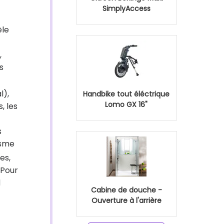
SimplyAccess
èle
,
s
l),
Handbike tout éléctrique
Lomo GX 16"
, les
s
isme
es,
 Pour
d
Cabine de douche -
Ouverture à l'arrière