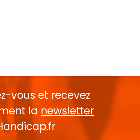
ez-vous et recevez
ement la
newsletter
Handicap.fr