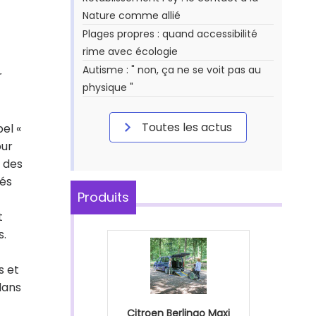
Nature comme allié
Plages propres : quand accessibilité
rime avec écologie
Autisme : " non, ça ne se voit pas au
r
physique "
Toutes les actus
el «
our
 des
tés
Produits
t
s.
s et
dans
Citroen Berlingo Maxi