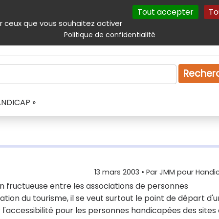
Tout accepter
To
incipal
Navigation complémentaire
Autres services
Plan du site
r ceux que vous souhaitez activer
Politique de confidentialité
Produits & services
Emploi
Droit
Tourism
Recher
ANDICAP »
13 mars 2003
• Par
JMM pour Handic
n fructueuse entre les associations de personnes
ation du tourisme, il se veut surtout le point de départ d'
 l'accessibilité pour les personnes handicapées des sites 