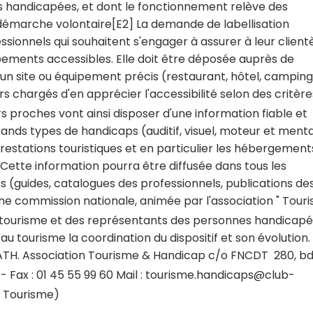
 handicapées, et dont le fonctionnement relève des
 démarche volontaire[E2] La demande de labellisation
ionnels qui souhaitent s'engager à assurer à leur client
pements accessibles. Elle doit être déposée auprès de
ur un site ou équipement précis (restaurant, hôtel, camping
s chargés d'en apprécier l'accessibilité selon des critère
 proches vont ainsi disposer d'une information fiable et
grands types de handicaps (auditif, visuel, moteur et menta
stations touristiques et en particulier les hébergements
rs. Cette information pourra être diffusée dans tous les
s (guides, catalogues des professionnels, publications de
'une commission nationale, animée par l'association " Tour
u tourisme et des représentants des personnes handicapé
 au tourisme la coordination du dispositif et son évolution.
er ATH. Association Tourisme & Handicap c/o FNCDT  280, b
41 - Fax : 01 45 55 99 60 Mail : tourisme.handicaps@club-
u Tourisme)