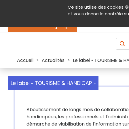
Panneau de gestion des cookies
Ce site utilise des cookies 🍪
Contenu
Aide et accessibilité
Menu pr
et vous donne le contrôle su
Actualités
Accueil
>
Actualités
>
Le label « TOURISME & H
Le label « TOURISME & HANDICAP »
Aboutissement de longs mois de collaboratio
handicapées, les professionnels et l'administr
démarche de viabilisation de l'information sur