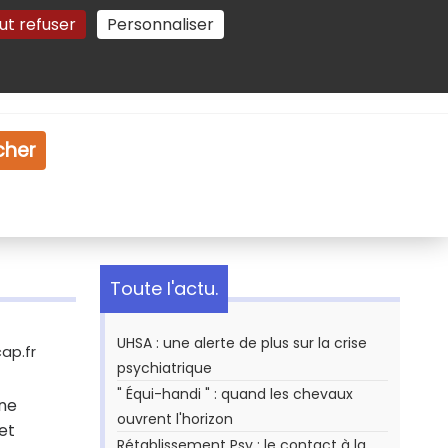
ut refuser
Personnaliser
Gestion des cookies
e
Vidéo
Dossiers
cher
Toute l'actu.
UHSA : une alerte de plus sur la crise
ap.fr
psychiatrique
" Équi-handi " : quand les chevaux
une
ouvrent l'horizon
et
Rétablissement Psy : le contact à la