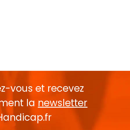
ez-vous et recevez
ement la
newsletter
Handicap.fr