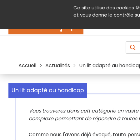
Panneau de gestion des cookies
Ce site utilise des cookies 🍪
Contenu
Aide et accessibilité
Menu pr
et vous donne le contrôle su
Actualités
Accueil
>
Actualités
>
Un lit adapté au handica
Un lit adapté au handicap
Vous trouverez dans cett catégorie un vaste cho
complexe permettant de répondre à toutes v
Comme nous l'avons déjà évoqué, toute perso