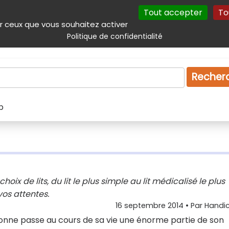
Tout accepter
To
incipal
Navigation complémentaire
Autres services
Plan du site
r ceux que vous souhaitez activer
Politique de confidentialité
Produits & services
Emploi
Droit
Tourism
Recher
p
ix de lits, du lit le plus simple au lit médicalisé le plus
os attentes.
16 septembre 2014
• Par
Handic
nne passe au cours de sa vie une énorme partie de son