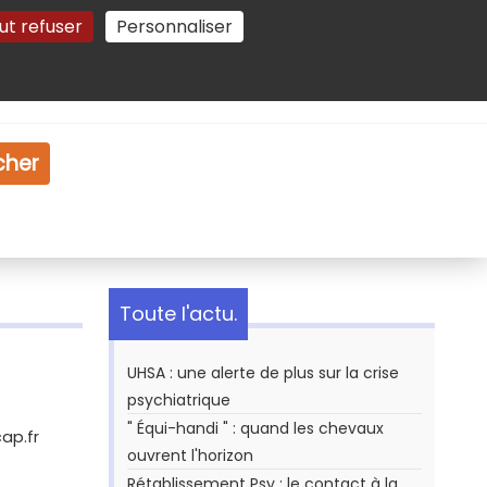
ut refuser
Personnaliser
Gestion des cookies
e
Vidéo
Dossiers
cher
Toute l'actu.
UHSA : une alerte de plus sur la crise
psychiatrique
" Équi-handi " : quand les chevaux
ap.fr
ouvrent l'horizon
Rétablissement Psy : le contact à la