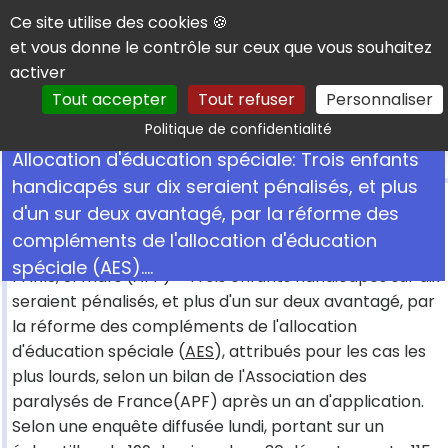
Panneau de gestion des cookies
Ce site utilise des cookies 🍪
et vous donne le contrôle sur ceux que vous souhaitez
activer
Tout accepter
Tout refuser
Personnaliser
Rechercher
Politique de confidentialité
Allocation d'éducation spéciale: Trois enfants
handicapés sur dix seraient pénalisés, et plus
d'un sur deux avantagé, par la réforme des
compléments de l'allocation d'éducation
31 mars 2003
• Par
Handicap.fr avec l'AFP
spéciale (AES)....
PARIS, 31 mars (AFP) - Trois enfants handicapés sur dix
seraient pénalisés, et plus d'un sur deux avantagé, par
la réforme des compléments de l'allocation
d'éducation spéciale (
AES
), attribués pour les cas les
plus lourds, selon un bilan de l'Association des
paralysés de France(APF) après un an d'application.
Selon une enquête diffusée lundi, portant sur un