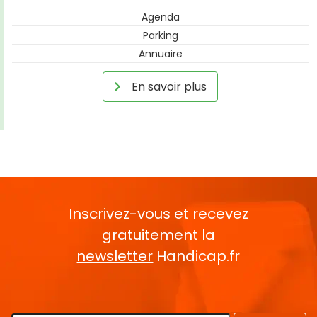
Agenda
Parking
Annuaire
En savoir plus
Inscrivez-vous et recevez
gratuitement la
newsletter
Handicap.fr
Rentrez votre E-mail