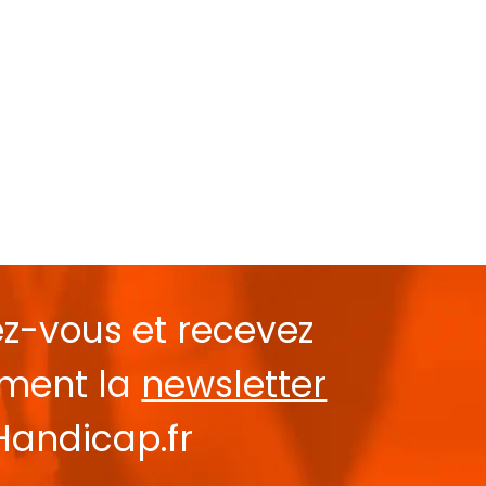
ez-vous et recevez
ement la
newsletter
Handicap.fr