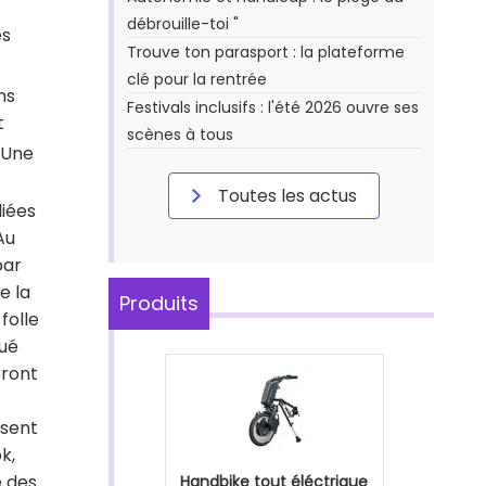
débrouille-toi "
es
Trouve ton parasport : la plateforme
clé pour la rentrée
ns
Festivals inclusifs : l'été 2026 ouvre ses
t
scènes à tous
2]Une
Toutes les actus
liées
Au
par
e la
Produits
folle
tué
eront
ésent
k,
e des
Handbike tout éléctrique