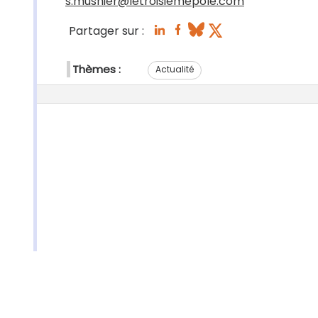
s.musnier@letroisiemepole.com
Partager sur :
Thèmes :
Actualité