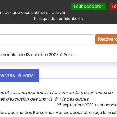
Tout accepter
To
incipal
Navigation complémentaire
Autres services
Plan du site
r ceux que vous souhaitez activer
Politique de confidentialité
Produits & services
Emploi
Droit
Tourism
Recher
 mondiale le 18 octobre 2003 à Paris !
e 2003 à Paris !
 et valides pour faire la fête ensemble, pour mieux se
mes d'exclusion des uns vis-à-vis des autres.
25 septembre 2003
• Par
Handic
 Européenne des Personnes Handicapées et a reçu le haut