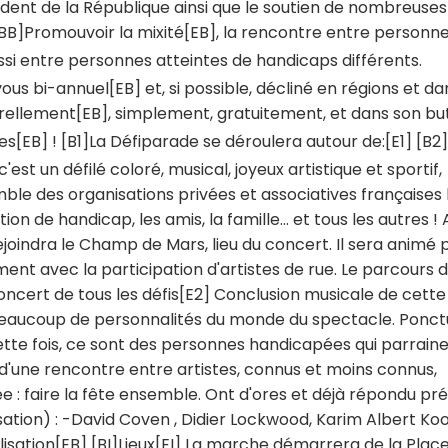
dent de la République ainsi que le soutien de nombreuses
  [BB]Promouvoir la mixité[EB], la rencontre entre personn
ssi entre personnes atteintes de handicaps différents. 
us bi-annuel[EB] et, si possible, décliné en régions et da
turellement[EB], simplement, gratuitement, et dans son bu
çues[EB] ! [B1]La Défiparade se déroulera autour de:[E1] [B
est un défilé coloré, musical, joyeux artistique et sportif,
ble des organisations privées et associatives françaises 
on de handicap, les amis, la famille... et tous les autres ! 
ejoindra le Champ de Mars, lieu du concert. Il sera animé 
ent avec la participation d'artistes de rue. Le parcours d
oncert de tous les défis[E2] Conclusion musicale de cette 
a beaucoup de personnalités du monde du spectacle. Ponc
ette fois, ce sont des personnes handicapées qui parrain
n d'une rencontre entre artistes, connus et moins connus,
e : faire la fête ensemble. Ont d'ores et déjà répondu pr
tion) : -David Coven , Didier Lockwood, Karim Albert Koo
alisation[EB] [BI]Lieux[EI] La marche démarrera de la Plac