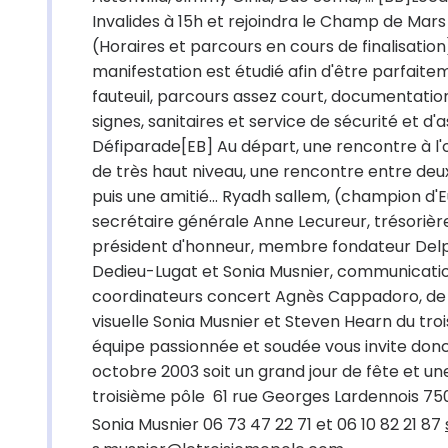
Invalides à 15h et rejoindra le Champ de Mars 
(Horaires et parcours en cours de finalisati
manifestation est étudié afin d'être parfait
fauteuil, parcours assez court, documentation 
signes, sanitaires et service de sécurité et d
Défiparade[EB] Au départ, une rencontre à l
de très haut niveau, une rencontre entre deu
puis une amitié... Ryadh sallem, (champion d'
secrétaire générale Anne Lecureur, trésoriè
président d'honneur, membre fondateur Delphi
Dedieu-Lugat et Sonia Musnier, communication
coordinateurs concert Agnès Cappadoro, de l'a
visuelle Sonia Musnier et Steven Hearn du tro
équipe passionnée et soudée vous invite donc
octobre 2003 soit un grand jour de fête et u
troisième pôle  61 rue Georges Lardennois 75019
Sonia Musnier 06 73 47 22 71 et 06 10 82 21 87