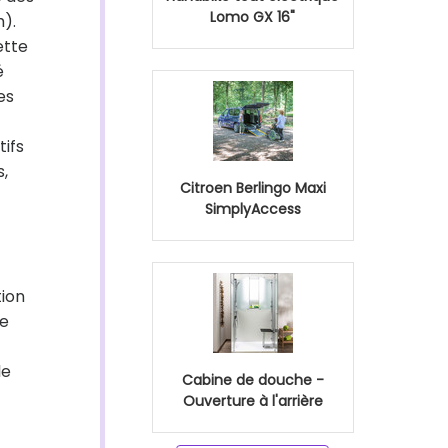
Lomo GX 16"
h).
ette
é
es
ifs
,
Citroen Berlingo Maxi
SimplyAccess
tion
te
le
Cabine de douche -
Ouverture à l'arrière