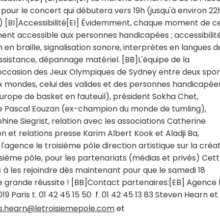
pour le concert qui débutera vers 19h (jusqu'à environ 22
on) [BI]Accessibilité[EI] Évidemment, chaque moment de c
ement accessible aux personnes handicapées ; accessibilit
en braille, signalisation sonore, interprètes en langues d
'assistance, dépannage matériel. [BB]L'équipe de la
'occasion des Jeux Olympiques de Sydney entre deux sport
x mondes, celui des valides et des personnes handicapées
Europe de basket en fauteuil), président Sokha Chet,
re Pascal Eouzan (ex-champion du monde de tumling),
ne Siegrist, relation avec les associations Catherine
 et relations presse Karim Albert Kook et Aladji Ba,
gence le troisième pôle direction artistique sur la créa
isième pôle, pour les partenariats (médias et privés) Cet
 à les rejoindre dès maintenant pour que le samedi 18
ne grande réussite ! [BB]Contact partenaires:[EB] Agence 
 Paris t. 01 42 45 15 50  f. 01 42 45 13 83 Steven Hearn et
s.hearn@letroisiemepole.com
et