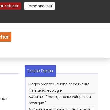
ut refuser
Personnaliser
Gestion des cookies
e
Vidéo
Dossiers
cher
Toute l'actu.
Plages propres : quand accessibilité
rime avec écologie
Autisme : " non, ça ne se voit pas au
ap.fr
physique "
Autonomie et handicap : le piège du "