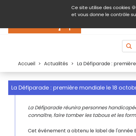
Panneau de gestion des cookies
Ce site utilise des cookies 🍪
Contenu
Aide et accessibilité
Menu pr
et vous donne le contrôle su
Actualités
Accueil
>
Actualités
>
La Défiparade : première
La Défiparade : première mondiale le 18 octobr
La Défiparade réunira personnes handicapées
connaître, faire tomber les tabous et les for
Cet événement a obtenu le label de l'année