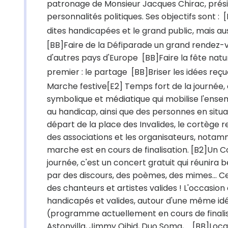
patronage de Monsieur Jacques Chirac, prési
personnalités politiques. Ses objectifs sont :
dites handicapées et le grand public, mais au
[BB]Faire de la Défiparade un grand rendez-vo
d'autres pays d'Europe  [BB]Faire la fête na
premier : le partage  [BB]Briser les idées re
Marche festive[E2] Temps fort de la journée, c'
symbolique et médiatique qui mobilise l'ensem
au handicap, ainsi que des personnes en situati
départ de la place des Invalides, le cortège r
des associations et les organisateurs, notamm
marche est en cours de finalisation. [B2]Un C
journée, c'est un concert gratuit qui réunir
par des discours, des poèmes, des mimes... C
des chanteurs et artistes valides ! L'occasio
handicapés et valides, autour d'une même idé
(programme actuellement en cours de finalisa
Astonvilla, Jimmy Oihid, Duo Soma, ... [BB]Loc