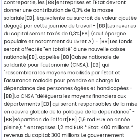
contrepartie, les [BB]entreprises et l'Etat devront
donner une contribution de 0,3% de la masse
salariale[EB], équivalente au surcroît de valeur ajoutée
dégagé par cette journée de travail - [BB]Les revenus
du capital seront taxés de 0,3%[EB] (sauf épargne
populaire et notamment du Livret A) - [BB]Les fonds
seront affectés "en totalité" à une nouvelle caisse
nationale[EB], appelée [BB]Caisse nationale de
solidarité pour l'autonomie (
CNSA
), [EB] qui
"rassemblera les moyens mobilisés par l'Etat et
l'assurance maladie pour prendre en charge la
dépendance des personnes âgées et handicapées -
[BB]La CNSA "délèguera les moyens financiers aux
départements [EB] qui seront responsables de la mise
en oeuvre globale de la politique de la dépendance" -
[BB]Répartition de l'effort[EB] (1,9 md EUR en année
pleine): * entreprises: 1,2 md EUR * Etat: 400 millions *
revenus du capital: 300 millions Le gouvernement