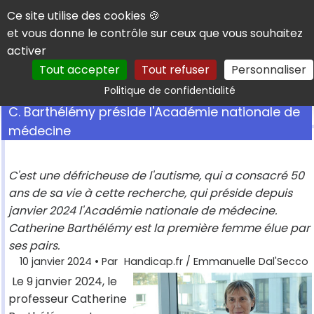
Panneau de gestion des cookies
Ce site utilise des cookies 🍪
et vous donne le contrôle sur ceux que vous souhaitez
activer
Tout accepter
Tout refuser
Personnaliser
Rechercher
Politique de confidentialité
C. Barthélémy préside l'Académie nationale de
médecine
C'est une défricheuse de l'autisme, qui a consacré 50
ans de sa vie à cette recherche, qui préside depuis
janvier 2024 l'Académie nationale de médecine.
Catherine Barthélémy est la première femme élue par
ses pairs.
10 janvier 2024
• Par
Handicap.fr / Emmanuelle Dal'Secco
Le 9 janvier 2024, le
professeur Catherine