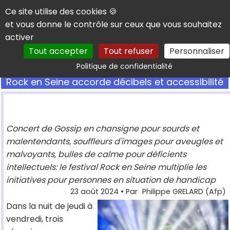
Panneau de gestion des cookies
Ce site utilise des cookies 🍪
et vous donne le contrôle sur ceux que vous souhaitez
activer
Tout accepter
Tout refuser
Personnaliser
Rechercher
Politique de confidentialité
Rock en Seine accorde décibels et accessibilité
Concert de Gossip en chansigne pour sourds et
malentendants, souffleurs d'images pour aveugles et
malvoyants, bulles de calme pour déficients
intellectuels: le festival Rock en Seine multiplie les
initiatives pour personnes en situation de handicap
23 août 2024
• Par
Philippe GRELARD (Afp)
Dans la nuit de jeudi à
vendredi, trois